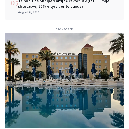
05
Të huajt në Shqipëri arrijnë rekordin e gati 39 mijë
shtetasve, 60% e tyre për të punuar
August 6, 2026
SPONSORED