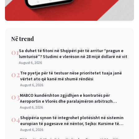
Në trend
01
Sa duhet të fitoni në Shqipëri për të arritur “pragun e
lumturisë”? Studimi e vlerëson në 28 mijë dollarë në vit
August 6, 2026
02
Tre pyetje për të testuar nëse prioritetet tuaja janë
vërtet ato që kanë më shumë rëndësi
August 6, 2026
03
MABCO kundërshton zgjidhjen e kontratës për
Aeroportin e Vlorës dhe paralajmëron arbitrazh
ndërkombëtar
August 6, 2026
04
Shqipëria synon të integrohet plotësisht në sistemin
europian të pagesave në nëntor, Sejko: Kursime të
mëdha për qytetarët dhe bizneset
August 6, 2026