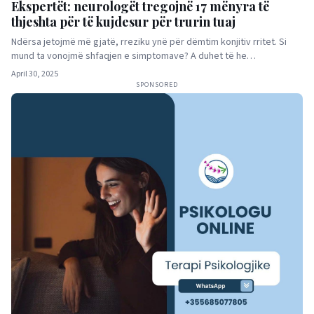
Ekspertët: neurologët tregojnë 17 mënyra të
thjeshta për të kujdesur për trurin tuaj
Ndërsa jetojmë më gjatë, rreziku ynë për dëmtim konjitiv rritet. Si
mund ta vonojmë shfaqjen e simptomave? A duhet të he…
April 30, 2025
SPONSORED