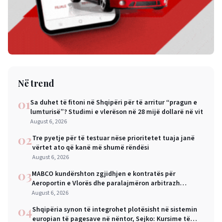
Në trend
01
Sa duhet të fitoni në Shqipëri për të arritur “pragun e
lumturisë”? Studimi e vlerëson në 28 mijë dollarë në vit
August 6, 2026
02
Tre pyetje për të testuar nëse prioritetet tuaja janë
vërtet ato që kanë më shumë rëndësi
August 6, 2026
03
MABCO kundërshton zgjidhjen e kontratës për
Aeroportin e Vlorës dhe paralajmëron arbitrazh
ndërkombëtar
August 6, 2026
04
Shqipëria synon të integrohet plotësisht në sistemin
europian të pagesave në nëntor, Sejko: Kursime të