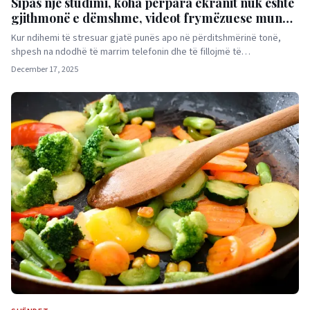
Sipas një studimi, koha përpara ekranit nuk është
gjithmonë e dëmshme, videot frymëzuese mund
të ulin stresin njësoj si meditimi
Kur ndihemi të stresuar gjatë punës apo në përditshmërinë tonë,
shpesh na ndodhë të marrim telefonin dhe të fillojmë të…
December 17, 2025