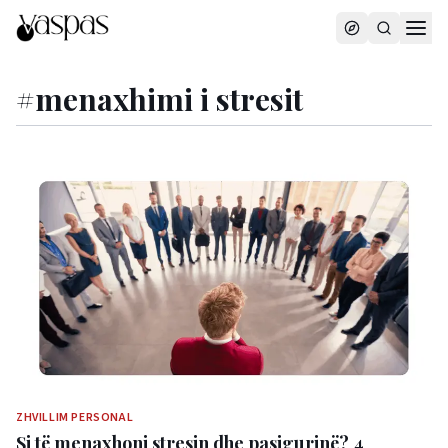
#
menaxhimi i stresit
ZHVILLIM PERSONAL
Si të menaxhoni stresin dhe pasigurinë? 4