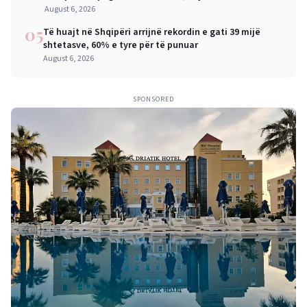
mëdha për qytetarët dhe bizneset
August 6, 2026
05
Të huajt në Shqipëri arrijnë rekordin e gati 39 mijë
shtetasve, 60% e tyre për të punuar
August 6, 2026
SPONSORED