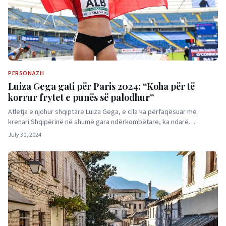
PERSONAZH
Luiza Gega gati për Paris 2024: “Koha për të
korrur frytet e punës së palodhur”
Atletja e njohur shqiptare Luiza Gega, e cila ka përfaqësuar me
krenari Shqipërinë në shumë gara ndërkombëtare, ka ndarë…
July 30, 2024