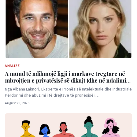
ANALIZË
A mund të ndihmojë ligji i markave tregtare në
mbrojtjen e privatësisë së dikujt (dhe në ndalimin
e përhapjes së mesazheve audio të sikletshme në
Nga Albana Laknori, Eksperte e Pronësisë Intelektuale dhe Industriale
WhatsApp)?!
Përdorimi dhe abuzimi i të drejtave të pronësisë i…
August 29, 2025