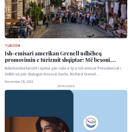
TURIZËM
Ish-emisari amerikan Grenell udhëheq
promovimin e turizmit shqiptar: Më besoni,
zbuloni Shqipërinë!
Ndërkombëtarisht i njohur për rolin e tij si Ish-emisar Presidencial i
SHBA-së për dialogun Kosovë-Serbi, Richard Grenel…
December 28, 2023
SPONSORED