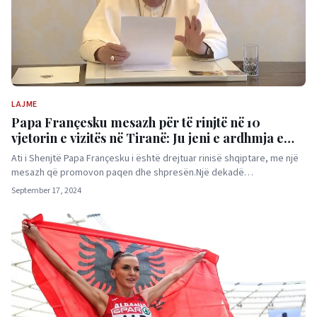
LAJME
Papa Françesku mesazh për të rinjtë në 10
vjetorin e vizitës në Tiranë: Ju jeni e ardhmja e
rajonit të Mesdheut
Ati i Shenjtë Papa Françesku i është drejtuar rinisë shqiptare, me një
mesazh që promovon paqen dhe shpresën.Një dekadë…
September 17, 2024