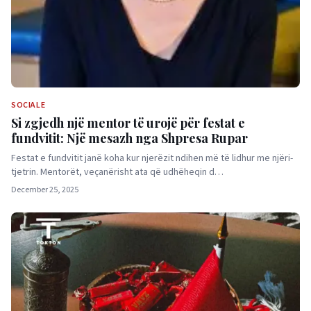
SOCIALE
Si zgjedh një mentor të urojë për festat e
fundvitit: Një mesazh nga Shpresa Rupar
Festat e fundvitit janë koha kur njerëzit ndihen më të lidhur me njëri-
tjetrin. Mentorët, veçanërisht ata që udhëheqin d…
December 25, 2025