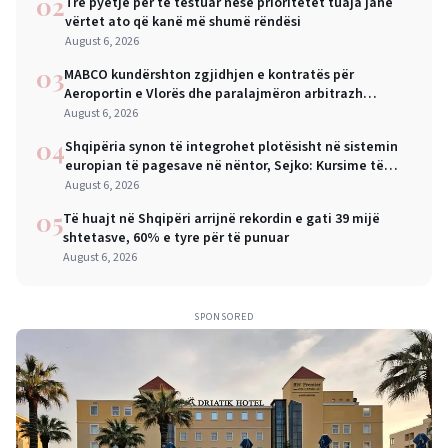
02
Tre pyetje për të testuar nëse prioritetet tuaja janë
vërtet ato që kanë më shumë rëndësi
August 6, 2026
03
MABCO kundërshton zgjidhjen e kontratës për
Aeroportin e Vlorës dhe paralajmëron arbitrazh
ndërkombëtar
August 6, 2026
04
Shqipëria synon të integrohet plotësisht në sistemin
europian të pagesave në nëntor, Sejko: Kursime të
mëdha për qytetarët dhe bizneset
August 6, 2026
05
Të huajt në Shqipëri arrijnë rekordin e gati 39 mijë
shtetasve, 60% e tyre për të punuar
August 6, 2026
SPONSORED