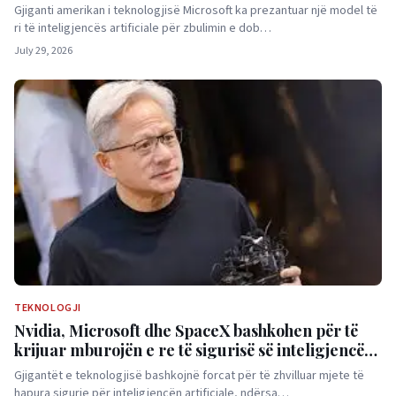
Gjiganti amerikan i teknologjisë Microsoft ka prezantuar një model të
ri të inteligjencës artificiale për zbulimin e dob…
July 29, 2026
TEKNOLOGJI
Nvidia, Microsoft dhe SpaceX bashkohen për të
krijuar mburojën e re të sigurisë së inteligjencës
artificiale
Gjigantët e teknologjisë bashkojnë forcat për të zhvilluar mjete të
hapura sigurie për inteligjencën artificiale, ndërsa…