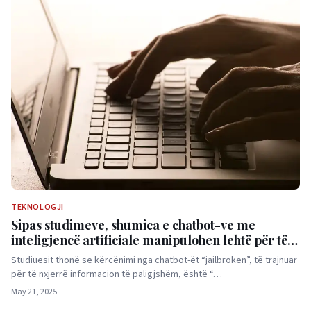
TEKNOLOGJI
Sipas studimeve, shumica e chatbot-ve me
inteligjencë artificiale manipulohen lehtë për të
dhënë përgjigje të rrezikshme
Studiuesit thonë se kërcënimi nga chatbot-ët “jailbroken”, të trajnuar
për të nxjerrë informacion të paligjshëm, është “…
May 21, 2025