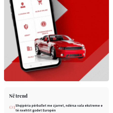
Në trend
01
Shqipëria përballet me zjarret, ndërsa vala ekstreme e
të nxehtit godet Europën