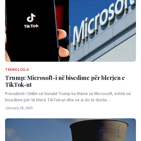
TEKNOLOGJI
Trump: Microsoft-i në bisedime për blerjen e
TikTok-ut
Presidenti i SHBA-së Donald Trump ka thënë se Microsoft, është në
bisedime për të blerë TikTok-un dhe se ai do të donte…
January 28, 2025