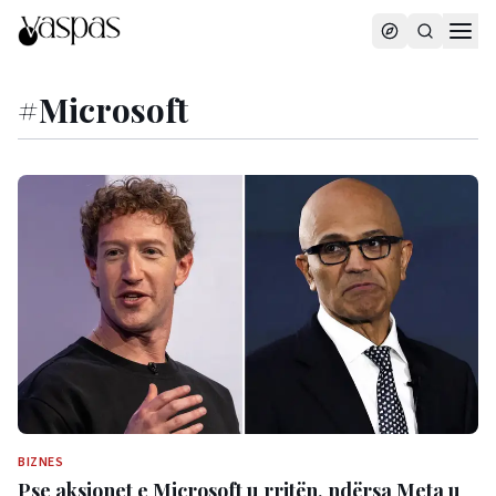
#
Microsoft
BIZNES
Pse aksionet e Microsoft u rritën, ndërsa Meta u