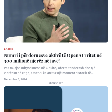
LAJME
Numri i përdoruesve aktivë të OpenAI rritet në
300 milionë njerëz në javë!
Pas muajsh ndryshimesh në C-suite, oferta tenderash dhe një
vlerësim në rritje, OpenAI ka arritur një moment historik të…
December 6, 2024
SPONSORED