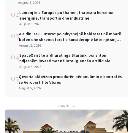
August 5, 2026
02
Lumenjtë e Europës po thahen, thatësira kërcënon
energjinë, transportin dhe industrinë
August 5, 2026
03
A e dini se? Fluturat po ndryshojnë habitatet në mbarë
botën dhe shkencëtarët e konsiderojnë këtë një sinjal
alarmi
August 5, 2026
04
SpaceX rrit të ardhurat nga Starlink, por shton
ndjeshëm investimet në inteligjencën artificiale
August 5, 2026
05
Qeveria aktivizon procedurën për anulimin e kontratës
së Aeroportit të Vlorës
August 5, 2026
SPONSORED