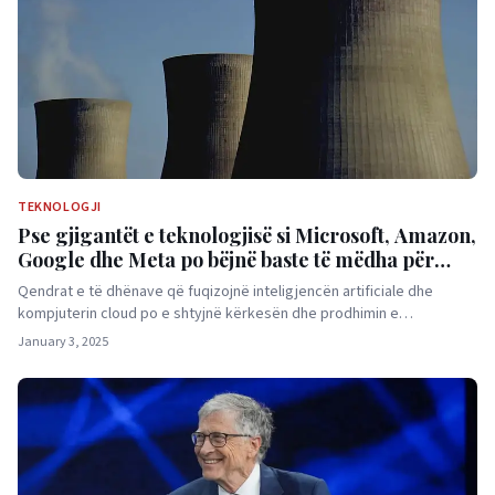
TEKNOLOGJI
Pse gjigantët e teknologjisë si Microsoft, Amazon,
Google dhe Meta po bëjnë baste të mëdha për
energjinë bërthamore
Qendrat e të dhënave që fuqizojnë inteligjencën artificiale dhe
kompjuterin cloud po e shtyjnë kërkesën dhe prodhimin e…
January 3, 2025