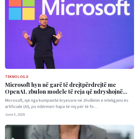
TEKNOLOGJI
Microsoft hyn në garë të drejtpërdrejtë me
OpenAI, zbulon modele të reja që ndryshojnë
gjithçka
Microsoft, një nga kompanitë kryesore në zhvillimin e inteligjencës
artificiale (AI), po ndërmerr hapa të rinj për të fo…
June 3, 2026