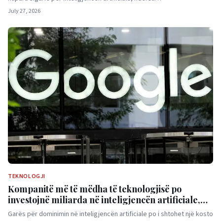
July 27, 2026
TEKNOLOGJI
Kompanitë më të mëdha të teknologjisë po
investojnë miliarda në inteligjencën artificiale,
por fitimet nuk po rriten me të njëjtin ritëm
Garës për dominimin në inteligjencën artificiale po i shtohet një kosto