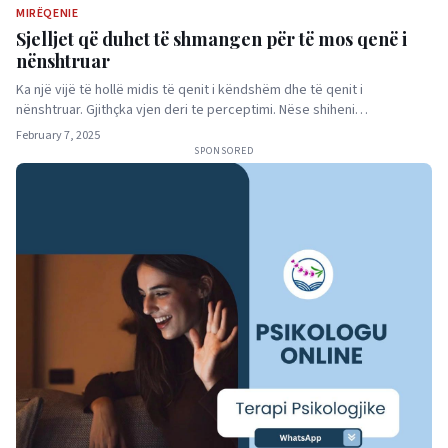
MIRËQENIE
Sjelljet që duhet të shmangen për të mos qenë i
nënshtruar
Ka një vijë të hollë midis të qenit i këndshëm dhe të qenit i
nënshtruar. Gjithçka vjen deri te perceptimi. Nëse shiheni…
February 7, 2025
SPONSORED