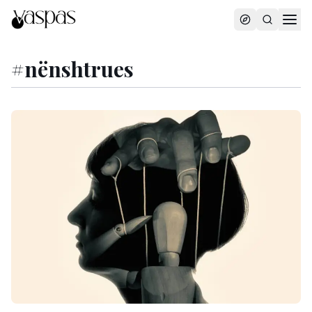
#
nënshtrues