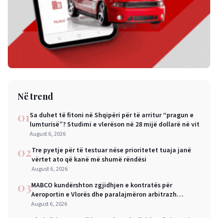
Në trend
01
Sa duhet të fitoni në Shqipëri për të arritur “pragun e
lumturisë”? Studimi e vlerëson në 28 mijë dollarë në vit
August 6, 2026
02
Tre pyetje për të testuar nëse prioritetet tuaja janë
vërtet ato që kanë më shumë rëndësi
August 6, 2026
03
MABCO kundërshton zgjidhjen e kontratës për
Aeroportin e Vlorës dhe paralajmëron arbitrazh
ndërkombëtar
August 6, 2026