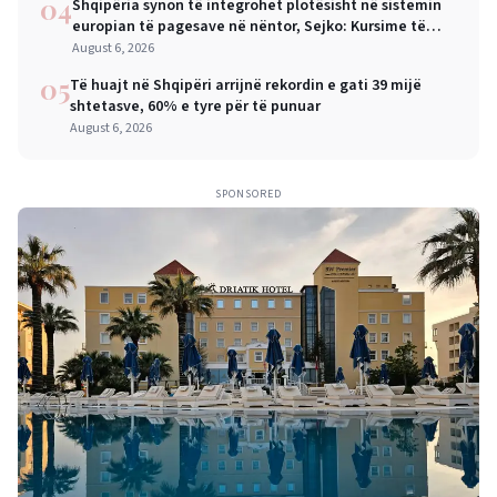
04
Shqipëria synon të integrohet plotësisht në sistemin
europian të pagesave në nëntor, Sejko: Kursime të
mëdha për qytetarët dhe bizneset
August 6, 2026
05
Të huajt në Shqipëri arrijnë rekordin e gati 39 mijë
shtetasve, 60% e tyre për të punuar
August 6, 2026
SPONSORED