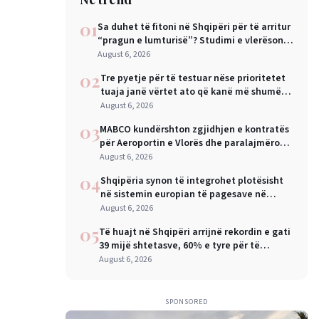
01
Sa duhet të fitoni në Shqipëri për të arritur
“pragun e lumturisë”? Studimi e vlerëson
në 28 mijë dollarë në vit
August 6, 2026
02
Tre pyetje për të testuar nëse prioritetet
tuaja janë vërtet ato që kanë më shumë
rëndësi
August 6, 2026
03
MABCO kundërshton zgjidhjen e kontratës
për Aeroportin e Vlorës dhe paralajmëron
arbitrazh ndërkombëtar
August 6, 2026
04
Shqipëria synon të integrohet plotësisht
në sistemin europian të pagesave në
nëntor, Sejko: Kursime të mëdha për
August 6, 2026
qytetarët dhe bizneset
05
Të huajt në Shqipëri arrijnë rekordin e gati
39 mijë shtetasve, 60% e tyre për të
punuar
August 6, 2026
SPONSORED