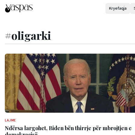
Kryefaqja
#
oligarki
LAJME
Ndërsa largohet, Biden bën thirrje për mbrojtjen e
demokracisë