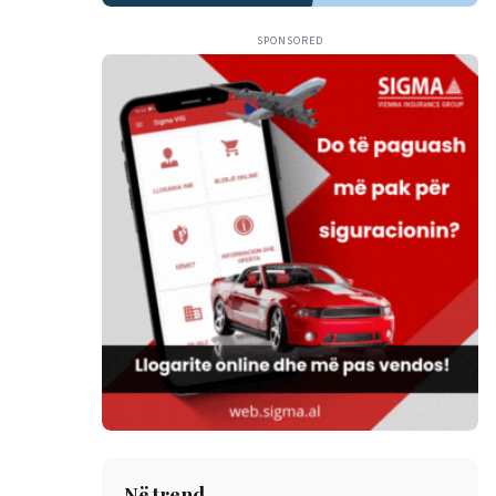
SPONSORED
Në trend