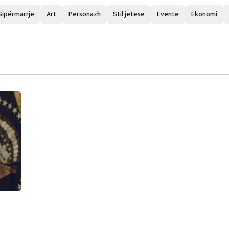
Sipërmarrje
Art
Personazh
Stil jetese
Evente
Ekonomi