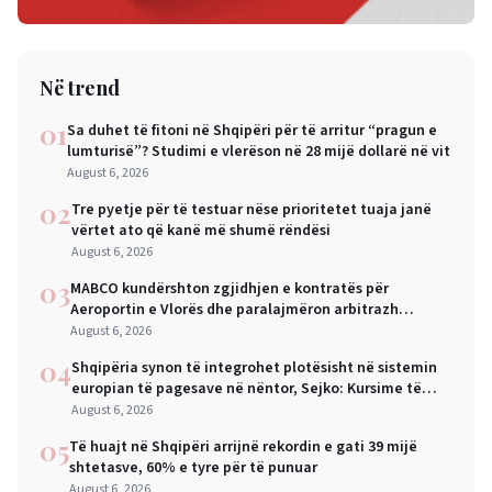
Në trend
01
Sa duhet të fitoni në Shqipëri për të arritur “pragun e
lumturisë”? Studimi e vlerëson në 28 mijë dollarë në vit
August 6, 2026
02
Tre pyetje për të testuar nëse prioritetet tuaja janë
vërtet ato që kanë më shumë rëndësi
August 6, 2026
03
MABCO kundërshton zgjidhjen e kontratës për
Aeroportin e Vlorës dhe paralajmëron arbitrazh
ndërkombëtar
August 6, 2026
04
Shqipëria synon të integrohet plotësisht në sistemin
europian të pagesave në nëntor, Sejko: Kursime të
mëdha për qytetarët dhe bizneset
August 6, 2026
05
Të huajt në Shqipëri arrijnë rekordin e gati 39 mijë
shtetasve, 60% e tyre për të punuar
August 6, 2026