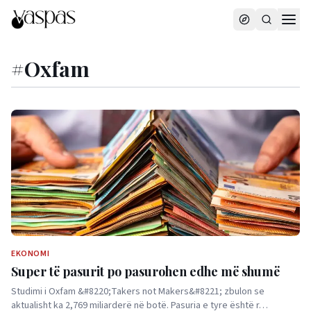
#
Oxfam
EKONOMI
Super të pasurit po pasurohen edhe më shumë
Studimi i Oxfam &#8220;Takers not Makers&#8221; zbulon se
aktualisht ka 2,769 miliarderë në botë. Pasuria e tyre është r…