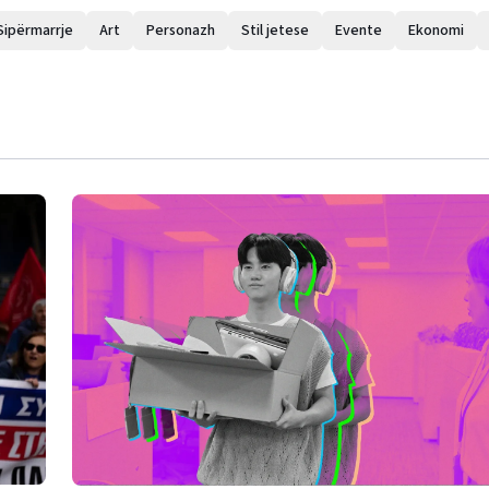
Sipërmarrje
Art
Personazh
Stil jetese
Evente
Ekonomi