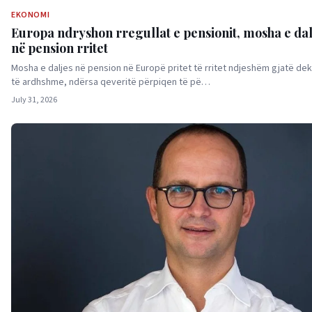
EKONOMI
Europa ndryshon rregullat e pensionit, mosha e dal
në pension rritet
Mosha e daljes në pension në Europë pritet të rritet ndjeshëm gjatë de
të ardhshme, ndërsa qeveritë përpiqen të pë…
July 31, 2026