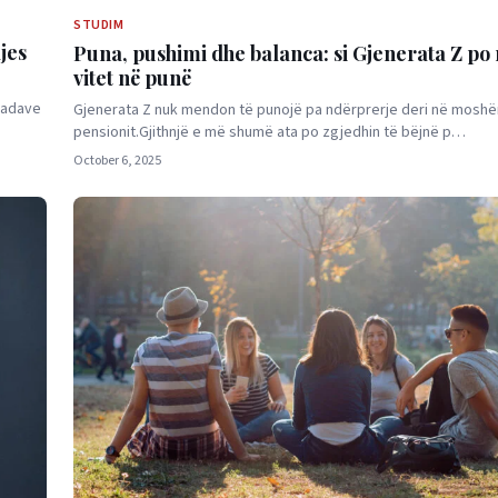
STUDIM
jes
Puna, pushimi dhe balanca: si Gjenerata Z po
vitet në punë
kadave
Gjenerata Z nuk mendon të punojë pa ndërprerje deri në moshë
pensionit.Gjithnjë e më shumë ata po zgjedhin të bëjnë p…
October 6, 2025