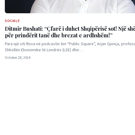
SOCIALE
Ditmir Bushati: “Çfarë i duhet Shqipërisë sot! Një s
për prindërit tanë dhe brezat e ardhshëm!”
Para një viti ftova në podcastin tim “Public Square”, Arjan Gjonça, profes
Shkollën Ekonomike të Londrës (LSE) dhe…
October 28, 2024