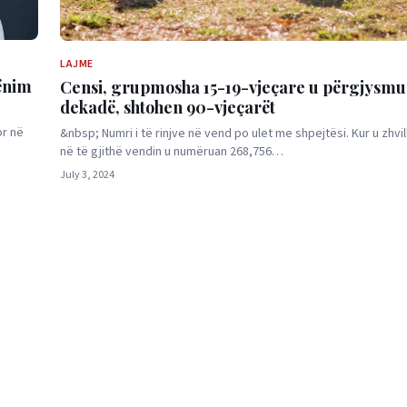
LAJME
hënim
Censi, grupmosha 15-19-vjeçare u përgjysmua
dekadë, shtohen 90-vjeçarët
or në
&nbsp; Numri i të rinjve në vend po ulet me shpejtësi. Kur u zhvil
në të gjithë vendin u numëruan 268,756…
July 3, 2024