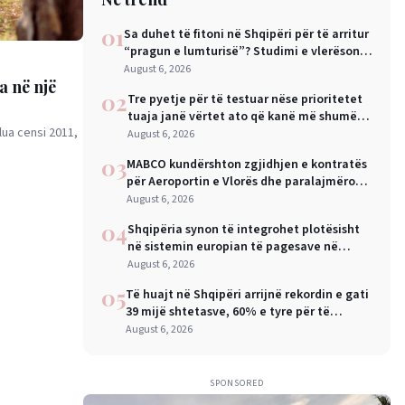
01
Sa duhet të fitoni në Shqipëri për të arritur
“pragun e lumturisë”? Studimi e vlerëson
në 28 mijë dollarë në vit
August 6, 2026
 në një
02
Tre pyetje për të testuar nëse prioritetet
tuaja janë vërtet ato që kanë më shumë
lua censi 2011,
rëndësi
August 6, 2026
03
MABCO kundërshton zgjidhjen e kontratës
për Aeroportin e Vlorës dhe paralajmëron
arbitrazh ndërkombëtar
August 6, 2026
04
Shqipëria synon të integrohet plotësisht
në sistemin europian të pagesave në
nëntor, Sejko: Kursime të mëdha për
August 6, 2026
qytetarët dhe bizneset
05
Të huajt në Shqipëri arrijnë rekordin e gati
39 mijë shtetasve, 60% e tyre për të
punuar
August 6, 2026
SPONSORED