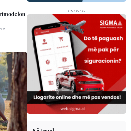
SPONSORED
 rimodelon
n e
Në trend