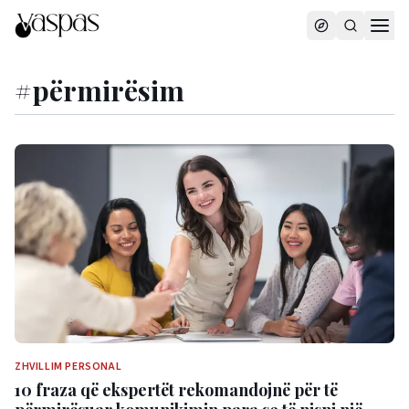
#
përmirësim
ZHVILLIM PERSONAL
10 fraza që ekspertët rekomandojnë për të