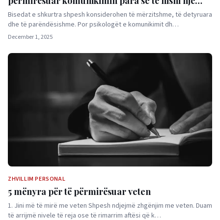
përmirësuar komunikimin para se të nisni një
takim
Bisedat e shkurtra shpesh konsiderohen të mërzitshme, të detyruara
dhe të parëndësishme. Por psikologët e komunikimit dh…
December 1, 2025
ZHVILLIM PERSONAL
5 mënyra për të përmirësuar veten
1. Jini më të mirë me veten Shpesh ndjejmë zhgënjim me veten. Duam
të arrijmë nivele të reja ose të rimarrim aftësi që k…