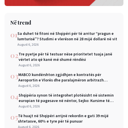
Në trend
01
Sa duhet të fitoni në Shqipëri për të arritur “pragun e
lumturisë”? Studimi e vlerëson në 28 mijë dollarë në vit
August 6, 2026
02
Tre pyetje për të testuar nëse prioritetet tuaja janë
vërtet ato që kanë më shumë rëndësi
August 6, 2026
03
MABCO kundërshton zgjidhjen e kontratës për
Aeroportin e Vlorës dhe paralajmëron arbitrazh
ndërkombëtar
August 6, 2026
04
Shqipëria synon të integrohet plotësisht në sistemin
europian të pagesave në nëntor, Sejko: Kursime të
mëdha për qytetarët dhe bizneset
August 6, 2026
05
Të huajt në Shqipëri arrijnë rekordin e gati 39 mijë
shtetasve, 60% e tyre për të punuar
August 6, 2026