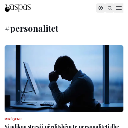
#
personalitet
MIRËQENIE
Si ndikon stresi i përditshëm te personaliteti dhe