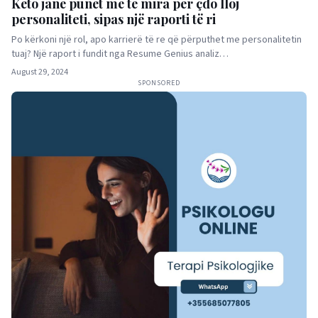
Këto janë punët më të mira për çdo lloj
personaliteti, sipas një raporti të ri
Po kërkoni një rol, apo karrierë të re që përputhet me personalitetin
tuaj? Një raport i fundit nga Resume Genius analiz…
August 29, 2024
SPONSORED