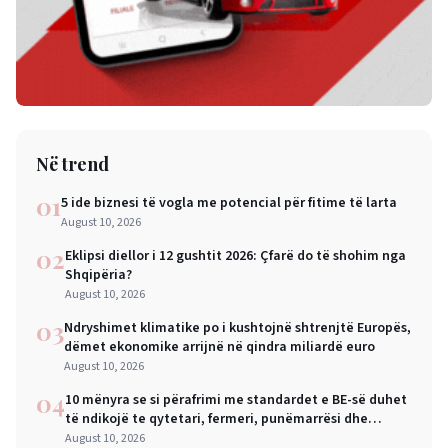
Në trend
01
5 ide biznesi të vogla me potencial për fitime të larta
August 10, 2026
02
Eklipsi diellor i 12 gushtit 2026: Çfarë do të shohim nga
Shqipëria?
August 10, 2026
03
Ndryshimet klimatike po i kushtojnë shtrenjtë Europës,
dëmet ekonomike arrijnë në qindra miliardë euro
August 10, 2026
04
10 mënyra se si përafrimi me standardet e BE-së duhet
të ndikojë te qytetari, fermeri, punëmarrësi dhe
biznesi i vogël
August 10, 2026