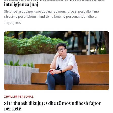
inteligjenca juaj
Shkencëtarët sapo kanë zbuluar se mënyra se si përballeni me
stresin e përditshëm mund të ndikojë në personalitetin dhe…
July 28, 2025
ZHVILLIM PERSONAL
Si t’i thuash dikujt JO dhe të mos ndihesh fajtor
për këtë