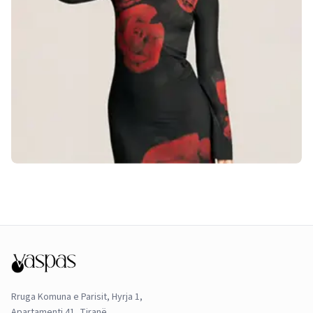
Rruga Komuna e Parisit, Hyrja 1,
Apartamenti 41, Tiranë.