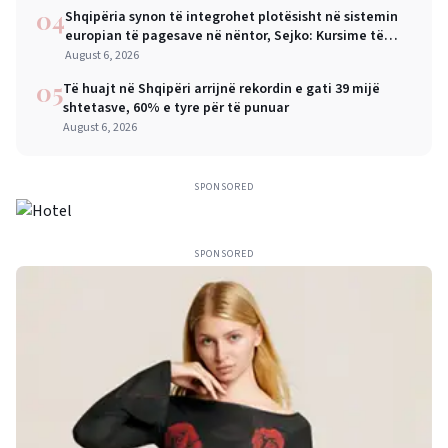
04
Shqipëria synon të integrohet plotësisht në sistemin
europian të pagesave në nëntor, Sejko: Kursime të
mëdha për qytetarët dhe bizneset
August 6, 2026
05
Të huajt në Shqipëri arrijnë rekordin e gati 39 mijë
shtetasve, 60% e tyre për të punuar
August 6, 2026
SPONSORED
SPONSORED