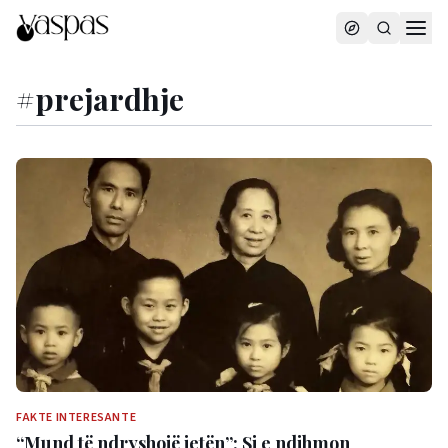
#
prejardhje
FAKTE INTERESANTE
“Mund të ndryshojë jetën”: Si e ndihmon