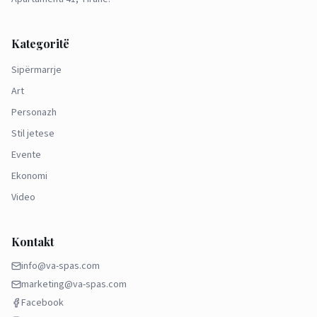
Kategoritë
Sipërmarrje
Art
Personazh
Stil jetese
Evente
Ekonomi
Video
Kontakt
info@va-spas.com
marketing@va-spas.com
Facebook