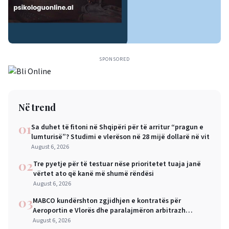
SPONSORED
Në trend
01
Sa duhet të fitoni në Shqipëri për të arritur “pragun e
lumturisë”? Studimi e vlerëson në 28 mijë dollarë në vit
August 6, 2026
02
Tre pyetje për të testuar nëse prioritetet tuaja janë
vërtet ato që kanë më shumë rëndësi
August 6, 2026
03
MABCO kundërshton zgjidhjen e kontratës për
Aeroportin e Vlorës dhe paralajmëron arbitrazh
ndërkombëtar
August 6, 2026