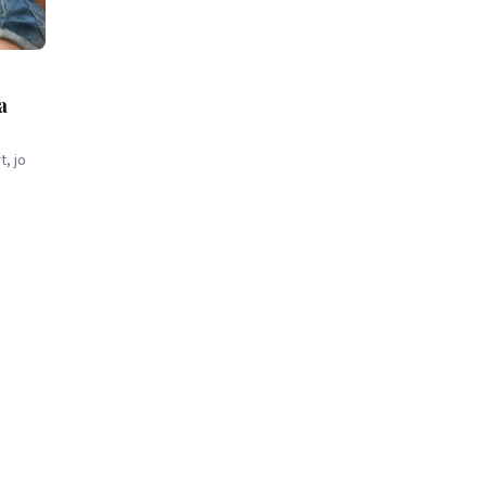
a
t, jo