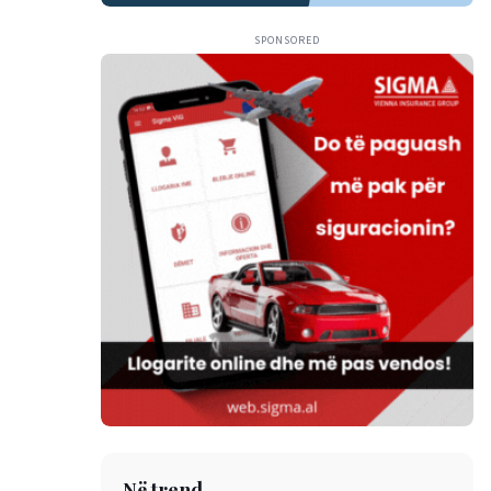
SPONSORED
Në trend