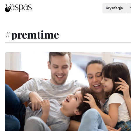
Kryefaqja
#
premtime