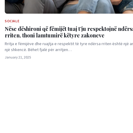
SOCIALE
Nëse dëshironi që fëmijët tuaj t’ju respektojnë ndërs
rriten, thoni lamtumirë këtyre zakoneve
Rritja e fëmijëve dhe ruajtja e respektit të tyre ndërsa rriten është një ar
një shkencë. Bëhet fjalë për arritjen…
January 21, 2025