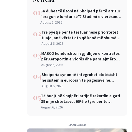
01
Sa duhet të fitoni në Shqipëri për të arritur
“pragun e lumturisë”? Studimi e vlerëson
në 28 mijë dollarë në vit
August 6, 2026
02
Tre pyetje për të testuar nëse prioritetet
tuaja janë vërtet ato që kanë më shumë
rëndësi
August 6, 2026
03
MABCO kundërshton zgjidhjen e kontratës
për Aeroportin e Vlorës dhe paralajmëron
arbitrazh ndërkombëtar
August 6, 2026
04
Shqipëria synon të integrohet plotësisht
në sistemin europian të pagesave në
nëntor, Sejko: Kursime të mëdha për
August 6, 2026
qytetarët dhe bizneset
05
Të huajt në Shqipëri arrijnë rekordin e gati
39 mijë shtetasve, 60% e tyre për të
punuar
August 6, 2026
SPONSORED