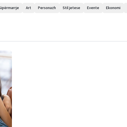
Sipërmarrje
Art
Personazh
Stil jetese
Evente
Ekonomi