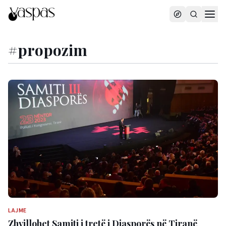
#
propozim
LAJME
Zhvillohet Samiti i tretë i Diasporës në Tiranë