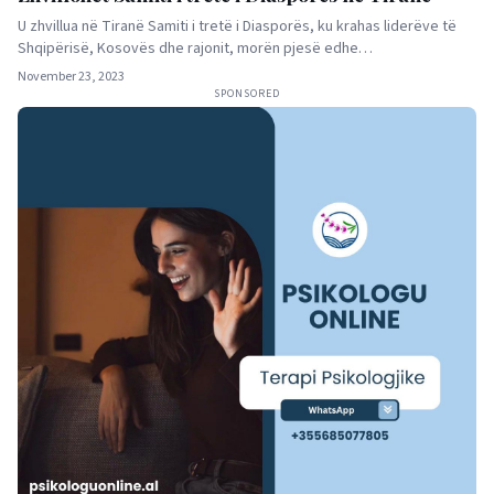
U zhvillua në Tiranë Samiti i tretë i Diasporës, ku krahas liderëve të
Shqipërisë, Kosovës dhe rajonit, morën pjesë edhe…
November 23, 2023
SPONSORED