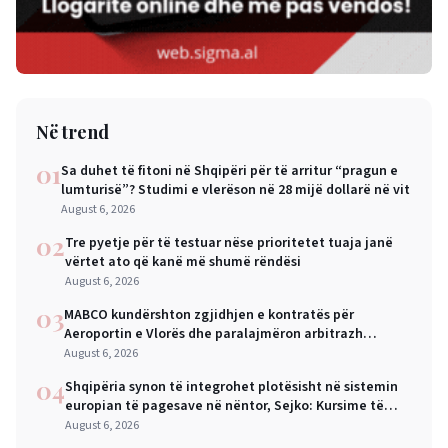
Në trend
01
Sa duhet të fitoni në Shqipëri për të arritur “pragun e
lumturisë”? Studimi e vlerëson në 28 mijë dollarë në vit
August 6, 2026
02
Tre pyetje për të testuar nëse prioritetet tuaja janë
vërtet ato që kanë më shumë rëndësi
August 6, 2026
03
MABCO kundërshton zgjidhjen e kontratës për
Aeroportin e Vlorës dhe paralajmëron arbitrazh
ndërkombëtar
August 6, 2026
04
Shqipëria synon të integrohet plotësisht në sistemin
europian të pagesave në nëntor, Sejko: Kursime të
mëdha për qytetarët dhe bizneset
August 6, 2026