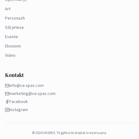
Art
Personazh
Stil jetese
Evente
Ekonomi
Video
Kontakt
info@va-spas.com
marketing@va-spas.com
Facebook
Instagram
©
2026
VASPAS.
Të gjitha të drejtat e rezervuara.