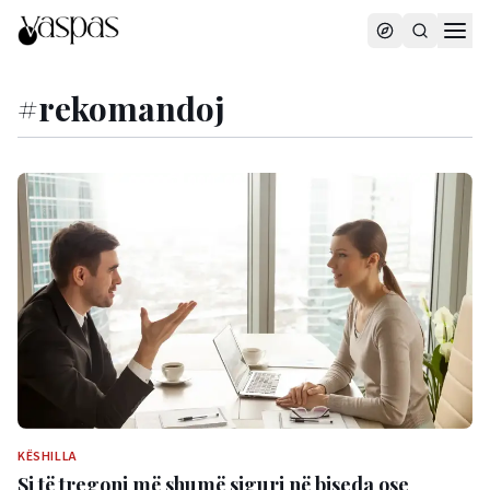
#
rekomandoj
KËSHILLA
Si të tregoni më shumë siguri në biseda ose