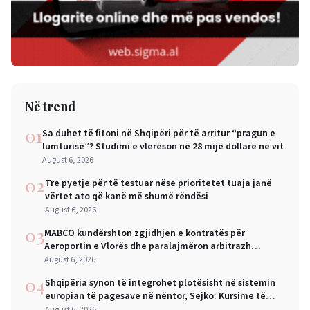
Në trend
01
Sa duhet të fitoni në Shqipëri për të arritur “pragun e
lumturisë”? Studimi e vlerëson në 28 mijë dollarë në vit
August 6, 2026
02
Tre pyetje për të testuar nëse prioritetet tuaja janë
vërtet ato që kanë më shumë rëndësi
August 6, 2026
03
MABCO kundërshton zgjidhjen e kontratës për
Aeroportin e Vlorës dhe paralajmëron arbitrazh
ndërkombëtar
August 6, 2026
04
Shqipëria synon të integrohet plotësisht në sistemin
europian të pagesave në nëntor, Sejko: Kursime të
mëdha për qytetarët dhe bizneset
August 6, 2026