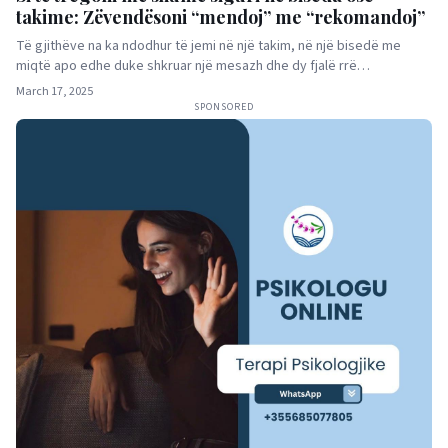
takime: Zëvendësoni “mendoj” me “rekomandoj”
Të gjithëve na ka ndodhur të jemi në një takim, në një bisedë me
miqtë apo edhe duke shkruar një mesazh dhe dy fjalë rrë…
March 17, 2025
SPONSORED