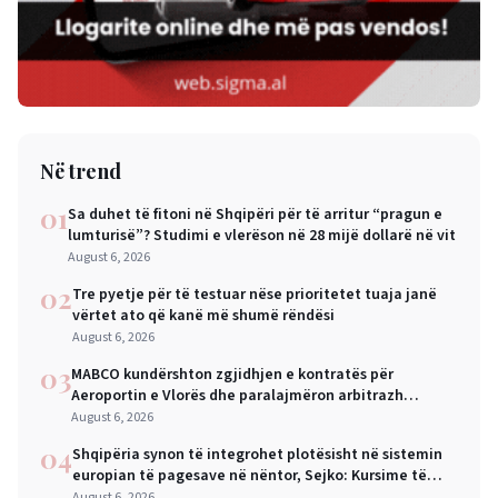
Në trend
01
Sa duhet të fitoni në Shqipëri për të arritur “pragun e
lumturisë”? Studimi e vlerëson në 28 mijë dollarë në vit
August 6, 2026
02
Tre pyetje për të testuar nëse prioritetet tuaja janë
vërtet ato që kanë më shumë rëndësi
August 6, 2026
03
MABCO kundërshton zgjidhjen e kontratës për
Aeroportin e Vlorës dhe paralajmëron arbitrazh
ndërkombëtar
August 6, 2026
04
Shqipëria synon të integrohet plotësisht në sistemin
europian të pagesave në nëntor, Sejko: Kursime të
mëdha për qytetarët dhe bizneset
August 6, 2026