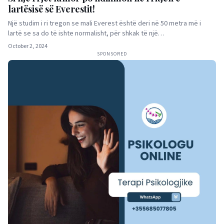
lartësisë së Everestit!
Një studim i ri tregon se mali Everest është deri në 50 metra më i
lartë se sa do të ishte normalisht, për shkak të një…
October 2, 2024
SPONSORED