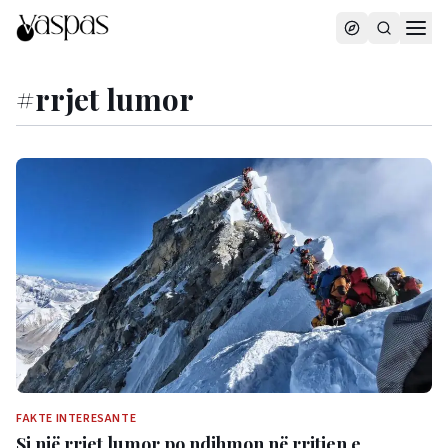
#
rrjet lumor
FAKTE INTERESANTE
Si një rrjet lumor po ndihmon në rritjen e