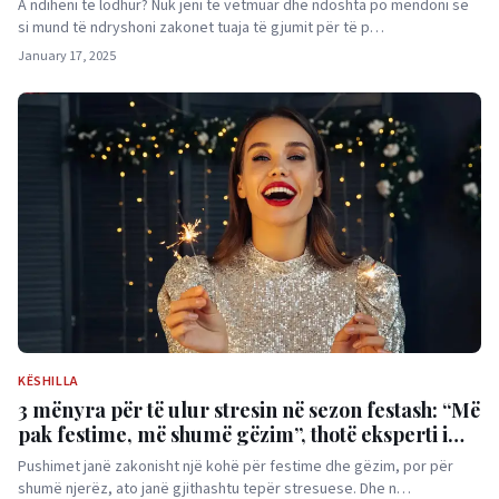
A ndiheni të lodhur? Nuk jeni të vetmuar dhe ndoshta po mendoni se
si mund të ndryshoni zakonet tuaja të gjumit për të p…
January 17, 2025
KËSHILLA
3 mënyra për të ulur stresin në sezon festash: “Më
pak festime, më shumë gëzim”, thotë eksperti i
lumturisë
Pushimet janë zakonisht një kohë për festime dhe gëzim, por për
shumë njerëz, ato janë gjithashtu tepër stresuese. Dhe n…