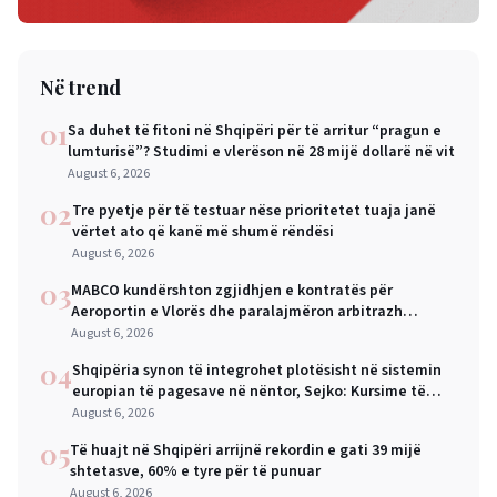
Në trend
01
Sa duhet të fitoni në Shqipëri për të arritur “pragun e
lumturisë”? Studimi e vlerëson në 28 mijë dollarë në vit
August 6, 2026
02
Tre pyetje për të testuar nëse prioritetet tuaja janë
vërtet ato që kanë më shumë rëndësi
August 6, 2026
03
MABCO kundërshton zgjidhjen e kontratës për
Aeroportin e Vlorës dhe paralajmëron arbitrazh
ndërkombëtar
August 6, 2026
04
Shqipëria synon të integrohet plotësisht në sistemin
europian të pagesave në nëntor, Sejko: Kursime të
mëdha për qytetarët dhe bizneset
August 6, 2026
05
Të huajt në Shqipëri arrijnë rekordin e gati 39 mijë
shtetasve, 60% e tyre për të punuar
August 6, 2026