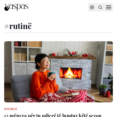
#
rutinë
SOCIALE
12 mënyra për tu ndjerë të lumtur këtë sezon