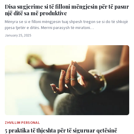
Disa sugjerime si të filloni mëngjesin për të pasur
një ditë sa më produktive
Mënyra se si e filloni mëngjesin tuaj shpesh tregon se si do të shkojë
pjesa tjetër e ditës. Merrni parasysh të miratoni…
January 25, 2025
ZHVILLIM PERSONAL
5 praktika të thjeshta për të siguruar qetësinë