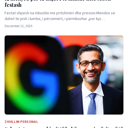
festash
Festat shpesh na mbushin me pritshmëri dhe presion.Mendon se
duhet të jesh i lumtur, i përzemërt, i përmbushur ,por kjo…
December 11, 2025
ZHVILLIM PERSONAL