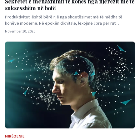
Sekretet e menaxhimit të kohës nga njerëzit më të
suksesshëm në botë
Produktiviteti është bërë një nga shqetësimet më të mëdha të
kohëve moderne. Në epokën dixhitale, lexojmë libra për ruti…
November 10, 2025
MIRËQENIE