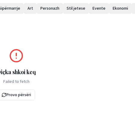
Sipërmarrje
Art
Personazh
Stil jetese
Evente
Ekonomi
içka shkoi keq
Failed to fetch
Provo përsëri