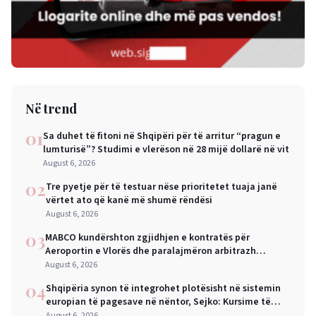
Në trend
01
Sa duhet të fitoni në Shqipëri për të arritur “pragun e
lumturisë”? Studimi e vlerëson në 28 mijë dollarë në vit
August 6, 2026
02
Tre pyetje për të testuar nëse prioritetet tuaja janë
vërtet ato që kanë më shumë rëndësi
August 6, 2026
03
MABCO kundërshton zgjidhjen e kontratës për
Aeroportin e Vlorës dhe paralajmëron arbitrazh
ndërkombëtar
August 6, 2026
04
Shqipëria synon të integrohet plotësisht në sistemin
europian të pagesave në nëntor, Sejko: Kursime të
mëdha për qytetarët dhe bizneset
August 6, 2026