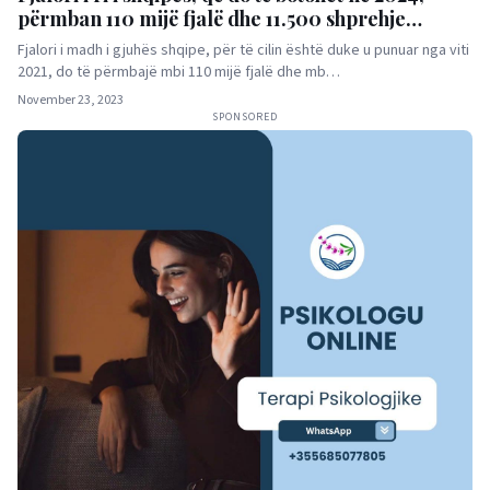
përmban 110 mijë fjalë dhe 11.500 shprehje
frazeologjike!
Fjalori i madh i gjuhës shqipe, për të cilin është duke u punuar nga viti
2021, do të përmbajë mbi 110 mijë fjalë dhe mb…
November 23, 2023
SPONSORED