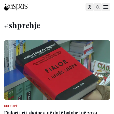
#
shprehje
KULTURË
Fjalori i ri i shqipes, që do të botohet në 2024,