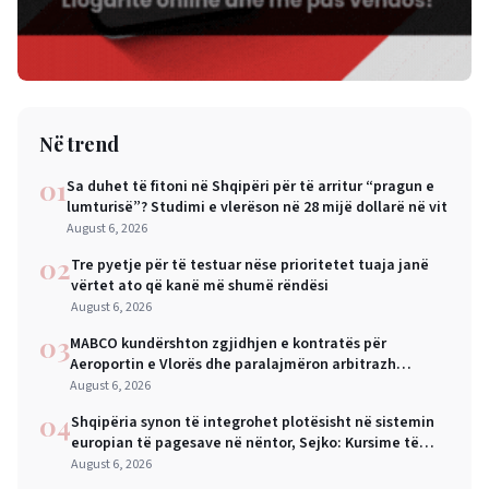
Në trend
01
Sa duhet të fitoni në Shqipëri për të arritur “pragun e
lumturisë”? Studimi e vlerëson në 28 mijë dollarë në vit
August 6, 2026
02
Tre pyetje për të testuar nëse prioritetet tuaja janë
vërtet ato që kanë më shumë rëndësi
August 6, 2026
03
MABCO kundërshton zgjidhjen e kontratës për
Aeroportin e Vlorës dhe paralajmëron arbitrazh
ndërkombëtar
August 6, 2026
04
Shqipëria synon të integrohet plotësisht në sistemin
europian të pagesave në nëntor, Sejko: Kursime të
mëdha për qytetarët dhe bizneset
August 6, 2026