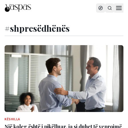
#
shpresëdhënës
KËSHILLA
Një koleg është i pikëlluar, ja si duhet të veprojmë