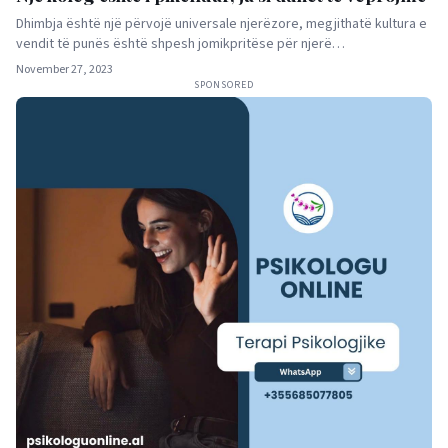
Dhimbja është një përvojë universale njerëzore, megjithatë kultura e
vendit të punës është shpesh jomikpritëse për njerë…
November 27, 2023
SPONSORED