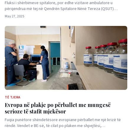
Fluksi i shërbimeve spitalore, por edhe vizitave ambulatore u
përqendrua më tej në Qendrën Spitalore Nënë Tereza (QSUT)…
May 27, 2025
TË TJERA
Evropa në plakje po përballet me mungesë
serioze të stafit mjekësor
Fuqia punëtore shëndetësore evropiane përballet me një krizë të
rëndë. Vendet e BE-së, të cilat po plaken me shpejtësi,…