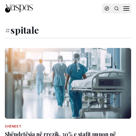
#
spitale
SHËNDET
Shëndetësia në rrezik, 30% e stafit punon në