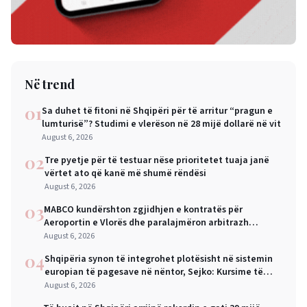
Në trend
01
Sa duhet të fitoni në Shqipëri për të arritur “pragun e
lumturisë”? Studimi e vlerëson në 28 mijë dollarë në vit
August 6, 2026
02
Tre pyetje për të testuar nëse prioritetet tuaja janë
vërtet ato që kanë më shumë rëndësi
August 6, 2026
03
MABCO kundërshton zgjidhjen e kontratës për
Aeroportin e Vlorës dhe paralajmëron arbitrazh
ndërkombëtar
August 6, 2026
04
Shqipëria synon të integrohet plotësisht në sistemin
europian të pagesave në nëntor, Sejko: Kursime të
mëdha për qytetarët dhe bizneset
August 6, 2026