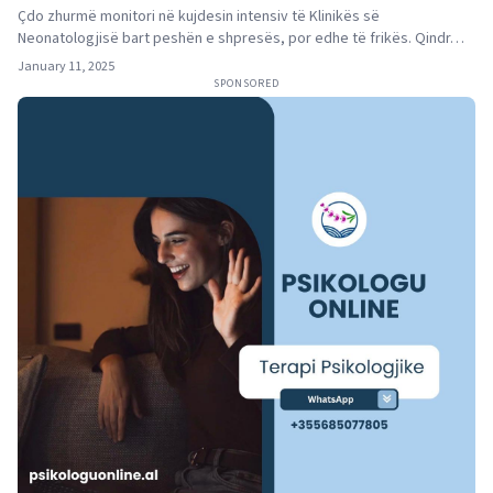
Çdo zhurmë monitori në kujdesin intensiv të Klinikës së
Neonatologjisë bart peshën e shpresës, por edhe të frikës. Qindr…
January 11, 2025
SPONSORED