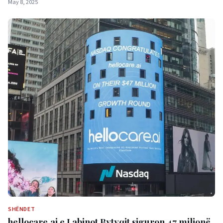
May 8, 2025
SHËNDET
hellocare.ai e Labinot Bytyqit siguron 47 milionë