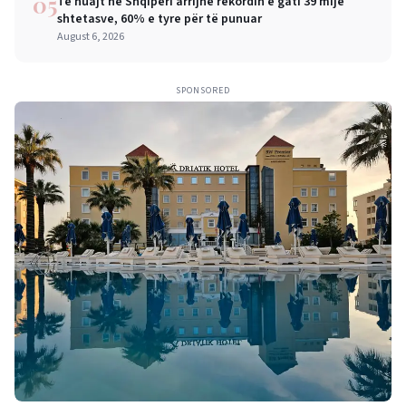
05
Të huajt në Shqipëri arrijnë rekordin e gati 39 mijë
shtetasve, 60% e tyre për të punuar
August 6, 2026
SPONSORED