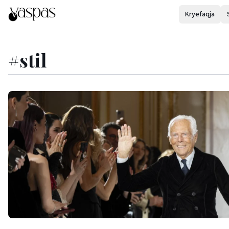
Kryefaqja
#
stil