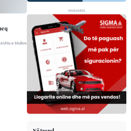
SPONSORED
rheq
shtu e titullon
Në trend