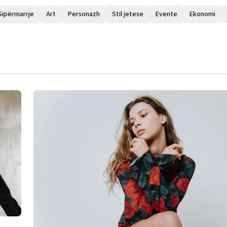
Sipërmarrje
Art
Personazh
Stil jetese
Evente
Ekonomi