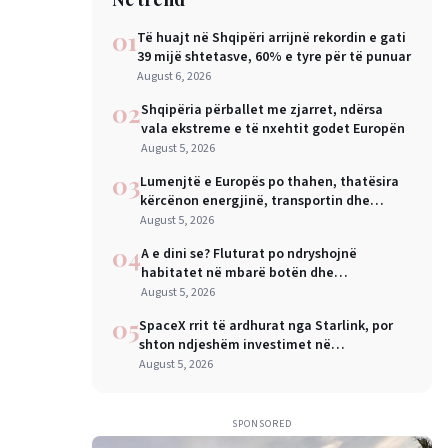
01
Të huajt në Shqipëri arrijnë rekordin e gati
39 mijë shtetasve, 60% e tyre për të punuar
August 6, 2026
02
Shqipëria përballet me zjarret, ndërsa
vala ekstreme e të nxehtit godet Europën
August 5, 2026
03
Lumenjtë e Europës po thahen, thatësira
kërcënon energjinë, transportin dhe
industrinë
August 5, 2026
04
A e dini se? Fluturat po ndryshojnë
habitatet në mbarë botën dhe
shkencëtarët e konsiderojnë këtë një
August 5, 2026
sinjal alarmi
05
SpaceX rrit të ardhurat nga Starlink, por
shton ndjeshëm investimet në
inteligjencën artificiale
August 5, 2026
SPONSORED