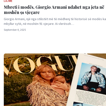
LAJME
Mbreti i modës, Giorgio Armani ndahet nga jeta në
moshën 91 vjeçare
Giorgio Armani, një nga stilistët më të mëdhenj të historisë së modës ka
mbyllur sytë, në moshën 91 vjeçare. Ai vlerësoh…
September 4, 2025