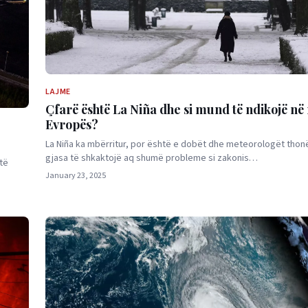
LAJME
Çfarë është La Niña dhe si mund të ndikojë në
Evropës?
La Niña ka mbërritur, por është e dobët dhe meteorologët thon
gjasa të shkaktojë aq shumë probleme si zakonis…
të
January 23, 2025