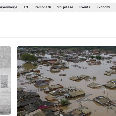
Sipërmarrje
Art
Personazh
Stil jetese
Evente
Ekonomi