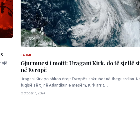
ës
LAJME
Gjurmuesi i motit: Uragani Kirk, do të sjellë st
 një
në Evropë
Uragani Kirk po shkon drejt Evropës shkruhet në theguardian. N
fuqisë së tij në Atlantikun e mesëm, Kirk arrit…
October 7, 2024