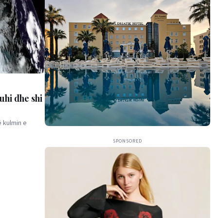
uhi dhe shi
ë kulmin e
SPONSORED