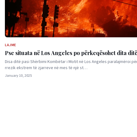
LAJME
Pse situata në Los Angeles po përkeqësohet dita dit
Disa ditë pasi Shërbimi Kombëtar i Motit në Los Angeles paralajmëroi për
rrezik ekstrem të zjarreve në mes të një st…
January 10, 2025