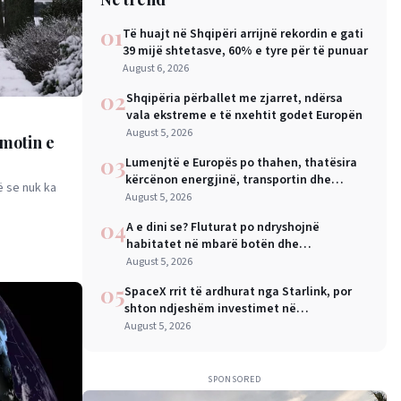
01
Të huajt në Shqipëri arrijnë rekordin e gati
39 mijë shtetasve, 60% e tyre për të punuar
August 6, 2026
02
Shqipëria përballet me zjarret, ndërsa
vala ekstreme e të nxehtit godet Europën
August 5, 2026
 motin e
03
Lumenjtë e Europës po thahen, thatësira
kërcënon energjinë, transportin dhe
ë se nuk ka
industrinë
August 5, 2026
04
A e dini se? Fluturat po ndryshojnë
habitatet në mbarë botën dhe
shkencëtarët e konsiderojnë këtë një
August 5, 2026
sinjal alarmi
05
SpaceX rrit të ardhurat nga Starlink, por
shton ndjeshëm investimet në
inteligjencën artificiale
August 5, 2026
SPONSORED