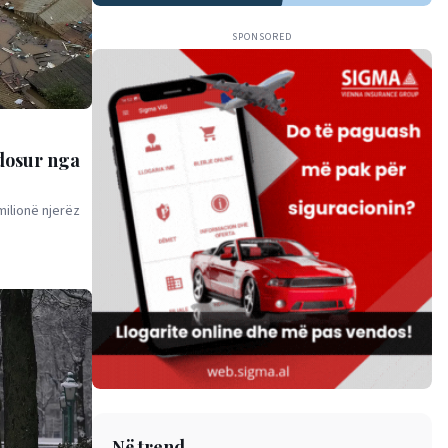
SPONSORED
ndosur nga
ilionë njerëz
Në trend