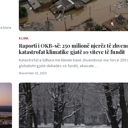
ra bore
KLIMA
Raporti i OKB-së: 250 milionë njerëz të zhve
katastrofat klimatike gjatë 10 viteve të fundit
Katastrofat e lidhura me klimën kanë zhvendosur me forcë 250 m
globalisht gjatë dekadës së fundit, ekuivale…
November 10, 2025