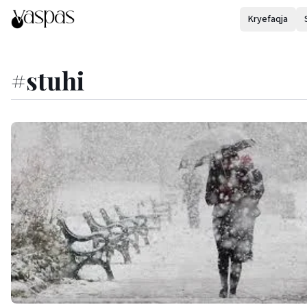
Kryefaqja
#
stuhi