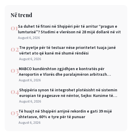
Në trend
01
Sa duhet të fitoni në Shqipëri për të arritur “pragun e
lumturisë”? Studimi e vlerëson në 28 mijë dollarë në vit
August 6, 2026
02
Tre pyetje për të testuar nëse prioritetet tuaja janë
vërtet ato që kanë më shumë rëndësi
August 6, 2026
03
MABCO kundërshton zgjidhjen e kontratës për
Aeroportin e Vlorës dhe paralajmëron arbitrazh
ndërkombëtar
August 6, 2026
04
Shqipëria synon të integrohet plotësisht në sistemin
europian të pagesave në nëntor, Sejko: Kursime të
mëdha për qytetarët dhe bizneset
August 6, 2026
05
Të huajt në Shqipëri arrijnë rekordin e gati 39 mijë
shtetasve, 60% e tyre për të punuar
August 6, 2026