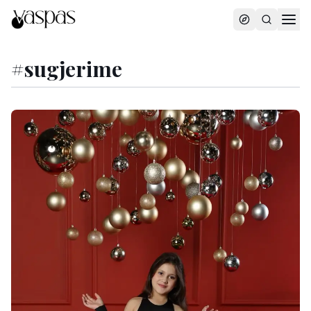
#
sugjerime