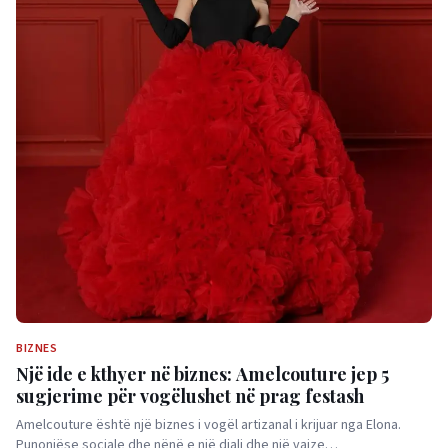
BIZNES
Një ide e kthyer në biznes: Amelcouture jep 5
sugjerime për vogëlushet në prag festash
Amelcouture është një biznes i vogël artizanal i krijuar nga Elona.
Punonjëse sociale dhe nënë e një djali dhe një vajze…