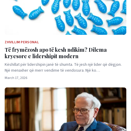
ZHVILLIM PERSONAL
Të frymëzosh apo të kesh ndikim? Dilema
kryesore e lidershipit modern
Këshillat për lidershipin janë të shumta. Të jesh një lider që dëgjon.
Një menaxher që merr vendime të vendosura. Një ko…
March 17, 2026