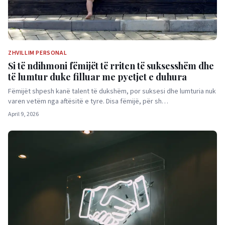
ZHVILLIM PERSONAL
Si të ndihmoni fëmijët të rriten të suksesshëm dhe
të lumtur duke filluar me pyetjet e duhura
Fëmijët shpesh kanë talent të dukshëm, por suksesi dhe lumturia nuk
varen vetëm nga aftësitë e tyre. Disa fëmijë, për sh…
April 9, 2026