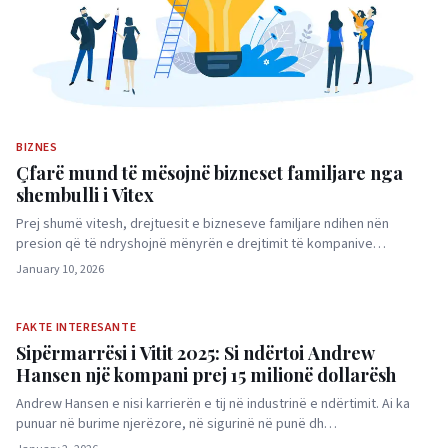
BIZNES
Çfarë mund të mësojnë bizneset familjare nga
shembulli i Vitex
Prej shumë vitesh, drejtuesit e bizneseve familjare ndihen nën
presion që të ndryshojnë mënyrën e drejtimit të kompanive…
January 10, 2026
FAKTE INTERESANTE
Sipërmarrësi i Vitit 2025: Si ndërtoi Andrew
Hansen një kompani prej 15 milionë dollarësh
Andrew Hansen e nisi karrierën e tij në industrinë e ndërtimit. Ai ka
punuar në burime njerëzore, në sigurinë në punë dh…