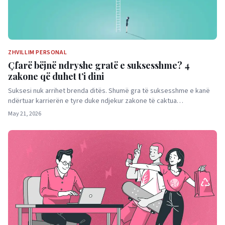
ZHVILLIM PERSONAL
Çfarë bëjnë ndryshe gratë e suksesshme? 4
zakone që duhet t’i dini
Suksesi nuk arrihet brenda ditës. Shumë gra të suksesshme e kanë
ndërtuar karrierën e tyre duke ndjekur zakone të caktua…
May 21, 2026