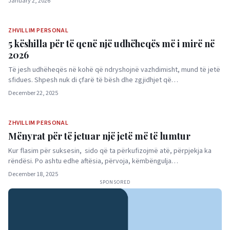
January 2, 2026
ZHVILLIM PERSONAL
5 këshilla për të qenë një udhëheqës më i mirë në
2026
Të jesh udhëheqës në kohë që ndryshojnë vazhdimisht, mund të jetë
sfidues. Shpesh nuk di çfarë të bësh dhe zgjidhjet që…
December 22, 2025
ZHVILLIM PERSONAL
Mënyrat për të jetuar një jetë më të lumtur
Kur flasim për suksesin, sido që ta përkufizojmë atë, përpjekja ka
rëndësi. Po ashtu edhe aftësia, përvoja, këmbëngulja…
December 18, 2025
SPONSORED