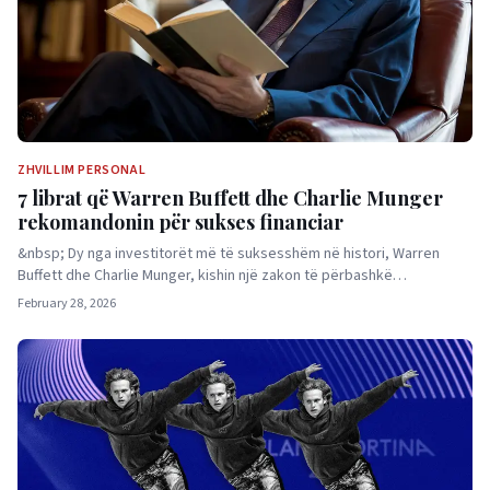
ZHVILLIM PERSONAL
7 librat që Warren Buffett dhe Charlie Munger
rekomandonin për sukses financiar
&nbsp; Dy nga investitorët më të suksesshëm në histori, Warren
Buffett dhe Charlie Munger, kishin një zakon të përbashkë…
February 28, 2026