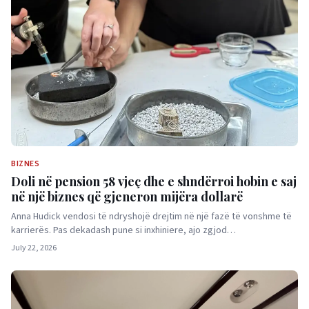
BIZNES
Doli në pension 58 vjeç dhe e shndërroi hobin e saj
në një biznes që gjeneron mijëra dollarë
Anna Hudick vendosi të ndryshojë drejtim në një fazë të vonshme të
karrierës. Pas dekadash pune si inxhiniere, ajo zgjod…
July 22, 2026