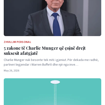
ZHVILLIM PERSONAL
5 zakone të Charlie Munger që çojnë drejt
suksesit afatgjatë
Charlie Munger nuk besonte tek miti i gjeniut. Për dekada me radhë,
partneri legjendar i Warren Buffett dhe një nga inve…
May 26, 2026