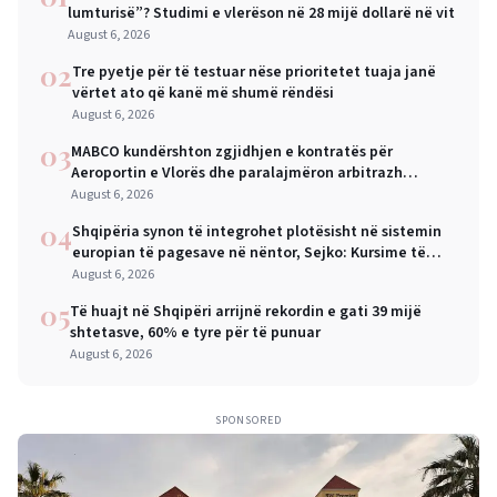
lumturisë”? Studimi e vlerëson në 28 mijë dollarë në vit
August 6, 2026
02
Tre pyetje për të testuar nëse prioritetet tuaja janë
vërtet ato që kanë më shumë rëndësi
August 6, 2026
03
MABCO kundërshton zgjidhjen e kontratës për
Aeroportin e Vlorës dhe paralajmëron arbitrazh
ndërkombëtar
August 6, 2026
04
Shqipëria synon të integrohet plotësisht në sistemin
europian të pagesave në nëntor, Sejko: Kursime të
mëdha për qytetarët dhe bizneset
August 6, 2026
05
Të huajt në Shqipëri arrijnë rekordin e gati 39 mijë
shtetasve, 60% e tyre për të punuar
August 6, 2026
SPONSORED