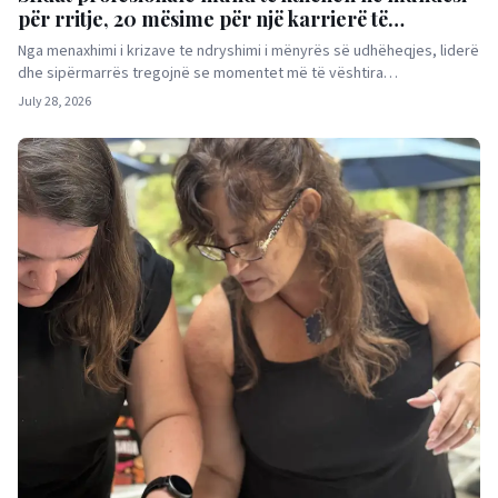
për rritje, 20 mësime për një karrierë të
suksesshme
Nga menaxhimi i krizave te ndryshimi i mënyrës së udhëheqjes, liderë
dhe sipërmarrës tregojnë se momentet më të vështira…
July 28, 2026