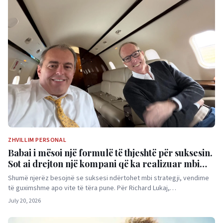
ZHVILLIM PERSONAL
Babai i mësoi një formulë të thjeshtë për suksesin.
Sot ai drejton një kompani që ka realizuar mbi
100 miliardë dollarë transaksione
Shumë njerëz besojnë se suksesi ndërtohet mbi strategji, vendime
të guximshme apo vite të tëra pune. Për Richard Lukaj,…
July 20, 2026