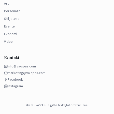
Art
Personazh
Stil jetese
Evente
Ekonomi
Video
Kontakt
info@va-spas.com
marketing@va-spas.com
Facebook
Instagram
©
2026
VASPAS.
Të gjitha të drejtat e rezervuara.