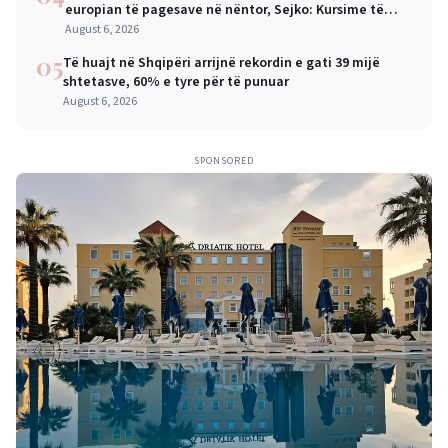
europian të pagesave në nëntor, Sejko: Kursime të
mëdha për qytetarët dhe bizneset
August 6, 2026
05
Të huajt në Shqipëri arrijnë rekordin e gati 39 mijë
shtetasve, 60% e tyre për të punuar
August 6, 2026
SPONSORED