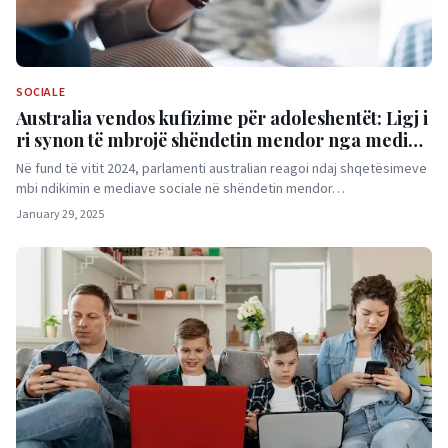
SOCIALE
Australia vendos kufizime për adoleshentët: Ligj i
ri synon të mbrojë shëndetin mendor nga mediat
sociale
Në fund të vitit 2024, parlamenti australian reagoi ndaj shqetësimeve
mbi ndikimin e mediave sociale në shëndetin mendor…
January 29, 2025