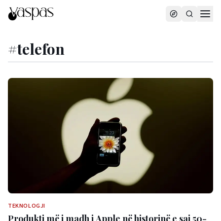
#
telefon
TEKNOLOGJI
Produkti më i madh i Apple në historinë e saj 50-