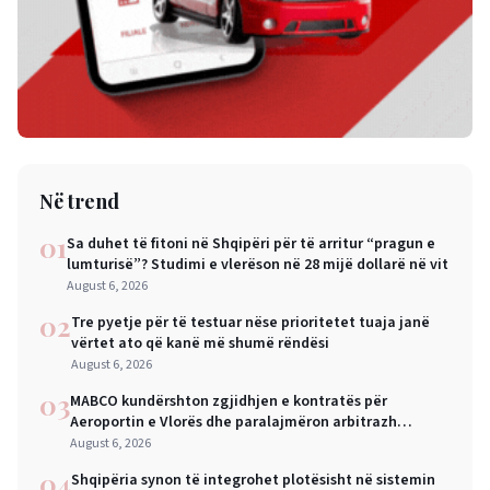
Në trend
01
Sa duhet të fitoni në Shqipëri për të arritur “pragun e
lumturisë”? Studimi e vlerëson në 28 mijë dollarë në vit
August 6, 2026
02
Tre pyetje për të testuar nëse prioritetet tuaja janë
vërtet ato që kanë më shumë rëndësi
August 6, 2026
03
MABCO kundërshton zgjidhjen e kontratës për
Aeroportin e Vlorës dhe paralajmëron arbitrazh
ndërkombëtar
August 6, 2026
04
Shqipëria synon të integrohet plotësisht në sistemin