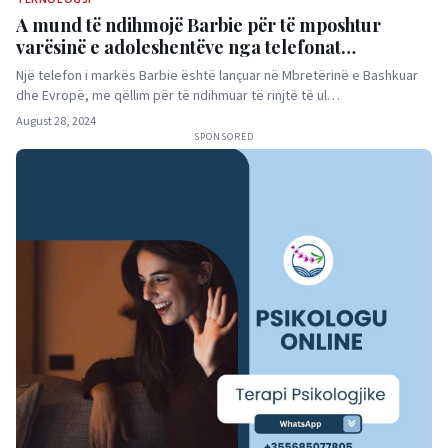
A mund të ndihmojë Barbie për të mposhtur
varësinë e adoleshentëve nga telefonat
inteligjentë?
Një telefon i markës Barbie është lançuar në Mbretërinë e Bashkuar
dhe Evropë, me qëllim për të ndihmuar të rinjtë të ul…
August 28, 2024
SPONSORED