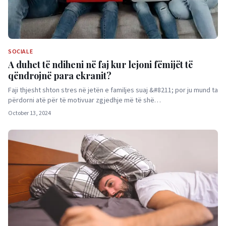
SOCIALE
A duhet të ndiheni në faj kur lejoni fëmijët të
qëndrojnë para ekranit?
Faji thjesht shton stres në jetën e familjes suaj &#8211; por ju mund ta
përdorni atë për të motivuar zgjedhje më të shë…
October 13, 2024