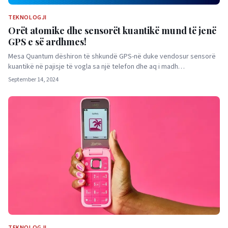
TEKNOLOGJI
Orët atomike dhe sensorët kuantikë mund të jenë
GPS e së ardhmes!
Mesa Quantum dëshiron të shkundë GPS-në duke vendosur sensorë
kuantikë në pajisje të vogla sa një telefon dhe aq i madh…
September 14, 2024
TEKNOLOGJI