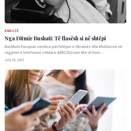
ANALIZË
Nga Ditmir Bushati: Të flasësh si në shtëpi
Bashkimi Europian vendosi përfshirjen e Ukrainës dhe Moldavisë në
regjimin e telefonisë celulare &#8220;roam like at hom…
July 28, 2025