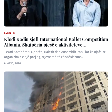
EVENTE
Kledi Kadiu sjell International Ballet Competition
Albania, Shqipëria pjesë e aktiviteteve
prestigjioze të baletit
Teatri Kombëtar i Operës, Baletit dhe Ansamblit Popullor ka njoftuar
organizimin e një prej ngjarjeve më të rëndësishme…
April 30, 2026