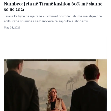
Numbeo: Jeta në Tiranë kushton 60% më shumë
se në 2021
Tirana ka hyrë në një fazë ku çmimet po rriten shumë më shpejt të
ardhurat e shumicës së banorëve të saj duke e shndërru…
May 14, 2026