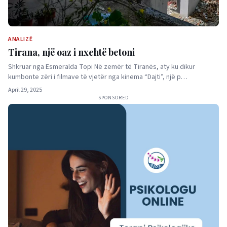
ANALIZË
Tirana, një oaz i nxehtë betoni
Shkruar nga Esmeralda Topi Në zemër të Tiranës, aty ku dikur
kumbonte zëri i filmave të vjetër nga kinema “Dajti”, një p…
April 29, 2025
SPONSORED