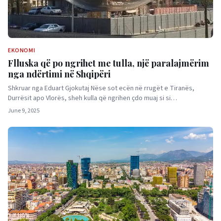
EKONOMI
Flluska që po ngrihet me tulla, një paralajmërim
nga ndërtimi në Shqipëri
Shkruar nga Eduart Gjokutaj Nëse sot ecën në rrugët e Tiranës,
Durrësit apo Vlorës, sheh kulla që ngrihen çdo muaj si si…
June 9, 2025