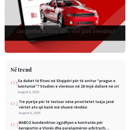
Në trend
01
Sa duhet të fitoni në Shqipëri për të arritur “pragun e
lumturisë”? Studimi e vlerëson në 28 mijë dollarë në vit
August 6, 2026
02
Tre pyetje për të testuar nëse prioritetet tuaja janë
vërtet ato që kanë më shumë rëndësi
August 6, 2026
03
MABCO kundërshton zgjidhjen e kontratës për
Aeroportin e Vlorës dhe paralajmëron arbitrazh