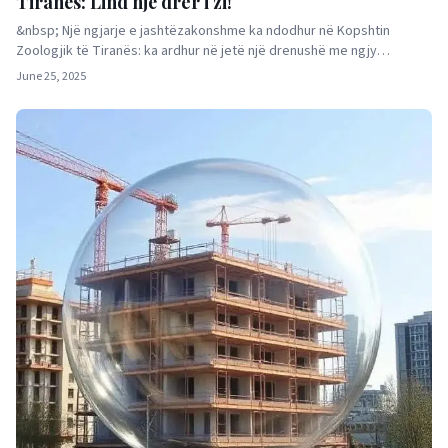
Tiranës: Lind një drer i zi!
&nbsp; Një ngjarje e jashtëzakonshme ka ndodhur në Kopshtin
Zoologjik të Tiranës: ka ardhur në jetë një drenushë me ngjy…
June 25, 2025