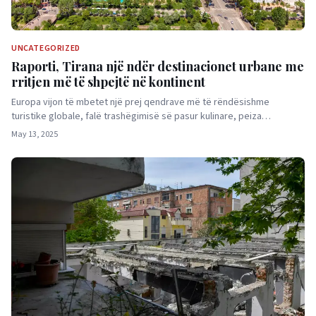
UNCATEGORIZED
Raporti, Tirana një ndër destinacionet urbane me
rritjen më të shpejtë në kontinent
Europa vijon të mbetet një prej qendrave më të rëndësishme
turistike globale, falë trashëgimisë së pasur kulinare, peiza…
May 13, 2025