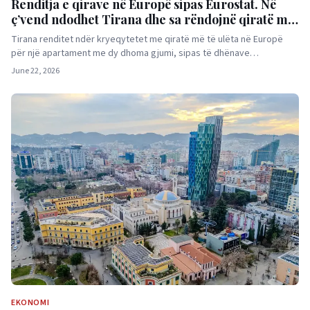
Renditja e qirave në Europë sipas Eurostat. Në
ç’vend ndodhet Tirana dhe sa rëndojnë qiratë mbi
të ardhurat e shqiptarëve?
Tirana renditet ndër kryeqytetet me qiratë më të ulëta në Europë
për një apartament me dy dhoma gjumi, sipas të dhënave…
June 22, 2026
EKONOMI