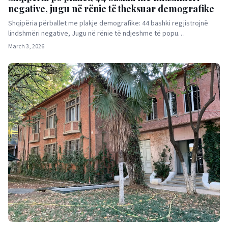
negative, jugu në rënie të theksuar demografike
Shqipëria përballet me plakje demografike: 44 bashki regjistrojnë
lindshmëri negative, Jugu në rënie të ndjeshme të popu…
March 3, 2026