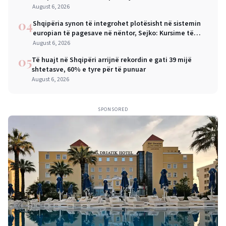
ndërkombëtar
August 6, 2026
04
Shqipëria synon të integrohet plotësisht në sistemin
europian të pagesave në nëntor, Sejko: Kursime të
mëdha për qytetarët dhe bizneset
August 6, 2026
05
Të huajt në Shqipëri arrijnë rekordin e gati 39 mijë
shtetasve, 60% e tyre për të punuar
August 6, 2026
SPONSORED