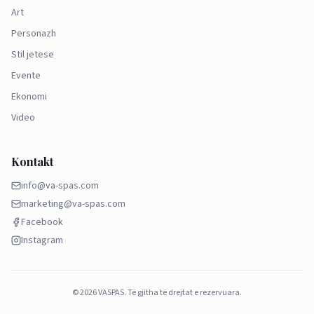
Art
Personazh
Stil jetese
Evente
Ekonomi
Video
Kontakt
info@va-spas.com
marketing@va-spas.com
Facebook
Instagram
©
2026
VASPAS.
Të gjitha të drejtat e rezervuara.