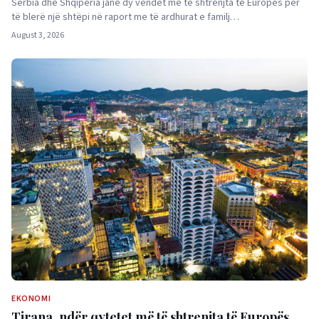
Serbia dhe Shqipëria janë dy vendet më të shtrenjta të Europës për
të blerë një shtëpi në raport me të ardhurat e familj…
August 3, 2026
EKONOMI
Tirana, ndër qytetet më të shtrenjta të Europës