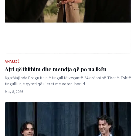
ANALIZË
Ajri që thithim dhe mendja që po na ikën
Nga:Majlinda Bregu Ka një tingull të veçantë 24 orëshi në Tiranë. Është
tingulli i një qyteti që ulëret me veten: bori d…
May 8, 2026