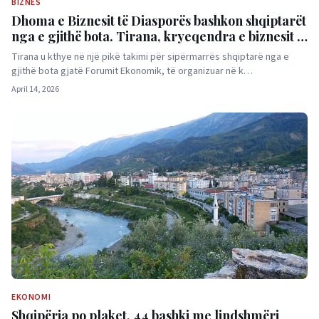
BIZNES
Dhoma e Biznesit të Diasporës bashkon shqiptarët
nga e gjithë bota. Tirana, kryeqendra e biznesit të
diasporës
Tirana u kthye në një pikë takimi për sipërmarrës shqiptarë nga e
gjithë bota gjatë Forumit Ekonomik, të organizuar në k…
April 14, 2026
EKONOMI
Shqipëria po plaket, 44 bashki me lindshmëri