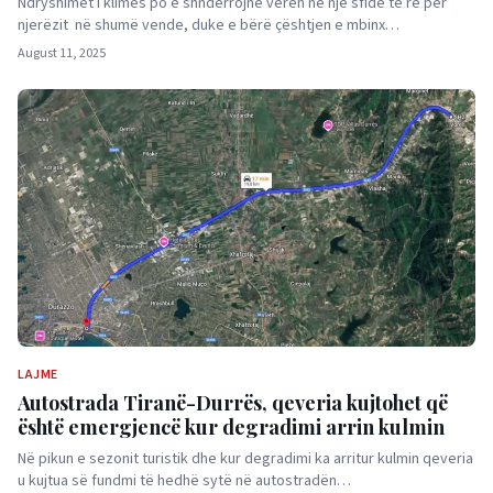
Ndryshimet i klimës po e shndërrojnë verën në një sfidë të re për
njerëzit në shumë vende, duke e bërë çështjen e mbinx…
August 11, 2025
LAJME
Autostrada Tiranë-Durrës, qeveria kujtohet që
është emergjencë kur degradimi arrin kulmin
Në pikun e sezonit turistik dhe kur degradimi ka arritur kulmin qeveria
u kujtua së fundmi të hedhë sytë në autostradën…