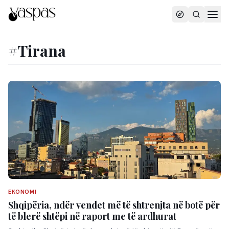
#
Tirana
EKONOMI
Shqipëria, ndër vendet më të shtrenjta në botë për
të blerë shtëpi në raport me të ardhurat