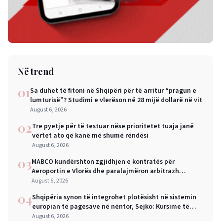
Në trend
01
Sa duhet të fitoni në Shqipëri për të arritur “pragun e
lumturisë”? Studimi e vlerëson në 28 mijë dollarë në vit
August 6, 2026
02
Tre pyetje për të testuar nëse prioritetet tuaja janë
vërtet ato që kanë më shumë rëndësi
August 6, 2026
03
MABCO kundërshton zgjidhjen e kontratës për
Aeroportin e Vlorës dhe paralajmëron arbitrazh
ndërkombëtar
August 6, 2026
04
Shqipëria synon të integrohet plotësisht në sistemin
europian të pagesave në nëntor, Sejko: Kursime të
mëdha për qytetarët dhe bizneset
August 6, 2026