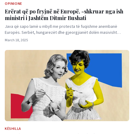
OPINIONE
Erërat që po fryjnë në Europë, -shkruar nga ish
ministri i Jashtëm Ditmir Bushati
Java që sapo lamë u mbyll me protesta të fuqishme anembanë
Europës. Serbët, hungarezët dhe gjeorgjianët dolën masivisht…
March 18, 2025
KËSHILLA