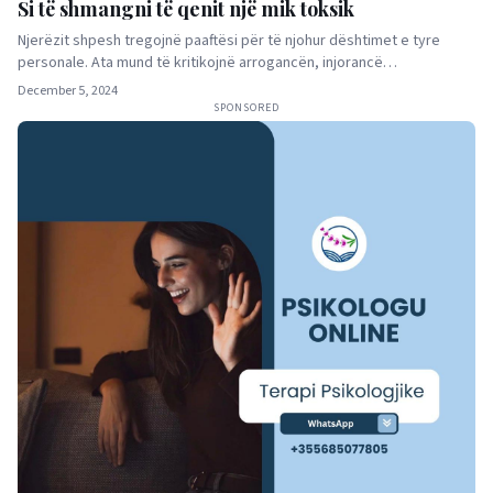
Si të shmangni të qenit një mik toksik
Njerëzit shpesh tregojnë paaftësi për të njohur dështimet e tyre
personale. Ata mund të kritikojnë arrogancën, injorancë…
December 5, 2024
SPONSORED