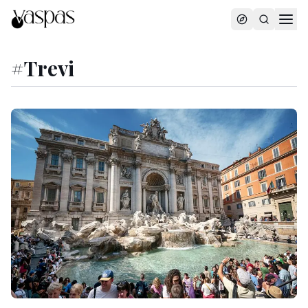
#
Trevi