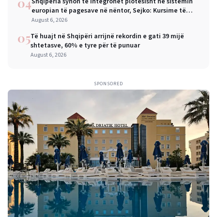
04
Shqipëria synon të integrohet plotësisht në sistemin
europian të pagesave në nëntor, Sejko: Kursime të
mëdha për qytetarët dhe bizneset
August 6, 2026
05
Të huajt në Shqipëri arrijnë rekordin e gati 39 mijë
shtetasve, 60% e tyre për të punuar
August 6, 2026
SPONSORED