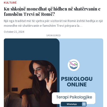
KULTURË
Ku shkojnë monedhat që hidhen në shatërvanin e
famshëm Trevi në Romë?
Një nga traditat më të vjetra për vizitorët në Romë është hedhja e një
monedhe në shatërvanin e famshëm Trevi përpara la…
October 21, 2024
SPONSORED