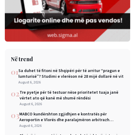
Në trend
01
Sa duhet të fitoni në Shqipëri për të arritur “pragun e
lumturisë”? Studimi e vlerëson në 28 mijë dollarë në vit
August 6, 2026
02
Tre pyetje për të testuar nëse prioritetet tuaja janë
vërtet ato që kanë më shumë rëndësi
August 6, 2026
03
MABCO kundërshton zgjidhjen e kontratës për
Aeroportin e Vlorës dhe paralajmëron arbitrazh
ndërkombëtar
August 6, 2026