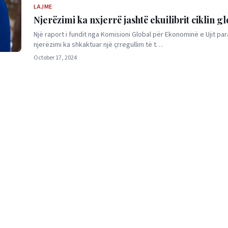
LAJME
Njerëzimi ka nxjerrë jashtë ekuilibrit ciklin glo
Një raport i fundit nga Komisioni Global për Ekonominë e Ujit pa
njerëzimi ka shkaktuar një çrregullim të t…
October 17, 2024