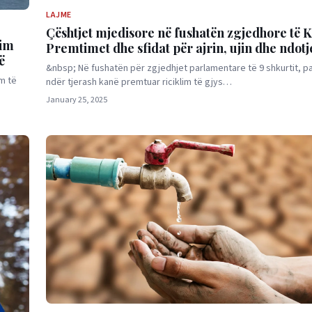
LAJME
Çështjet mjedisore në fushatën zgjedhore të K
qim
Premtimet dhe sfidat për ajrin, ujin dhe ndot
ë
&nbsp; Në fushatën për zgjedhjet parlamentare të 9 shkurtit, p
m të
ndër tjerash kanë premtuar riciklim të gjys…
January 25, 2025