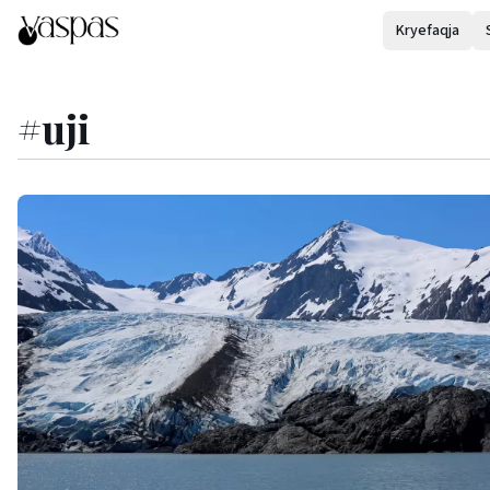
Kryefaqja
#
uji