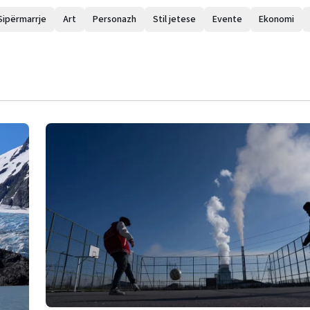
Sipërmarrje
Art
Personazh
Stil jetese
Evente
Ekonomi