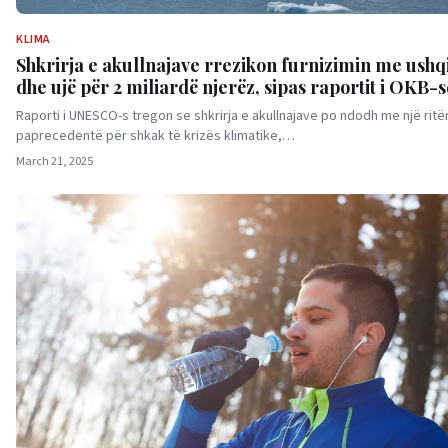
KLIMA
Shkrirja e akullnajave rrezikon furnizimin me ush
dhe ujë për 2 miliardë njerëz, sipas raportit i OKB-s
Raporti i UNESCO-s tregon se shkrirja e akullnajave po ndodh me një ritë
paprecedentë për shkak të krizës klimatike,…
March 21, 2025