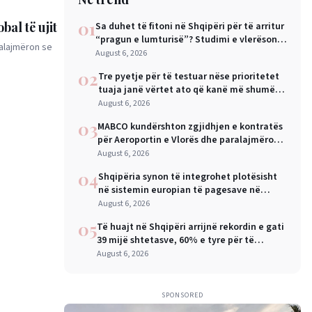
01
bal të ujit
Sa duhet të fitoni në Shqipëri për të arritur
“pragun e lumturisë”? Studimi e vlerëson
ralajmëron se
në 28 mijë dollarë në vit
August 6, 2026
02
Tre pyetje për të testuar nëse prioritetet
tuaja janë vërtet ato që kanë më shumë
rëndësi
August 6, 2026
03
MABCO kundërshton zgjidhjen e kontratës
për Aeroportin e Vlorës dhe paralajmëron
arbitrazh ndërkombëtar
August 6, 2026
04
Shqipëria synon të integrohet plotësisht
në sistemin europian të pagesave në
nëntor, Sejko: Kursime të mëdha për
August 6, 2026
qytetarët dhe bizneset
05
Të huajt në Shqipëri arrijnë rekordin e gati
39 mijë shtetasve, 60% e tyre për të
punuar
August 6, 2026
SPONSORED