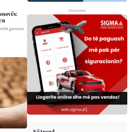
SPONSORED
osovës:
jen
artitë garuese
Në trend