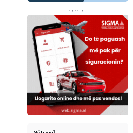
SPONSORED
Në trend