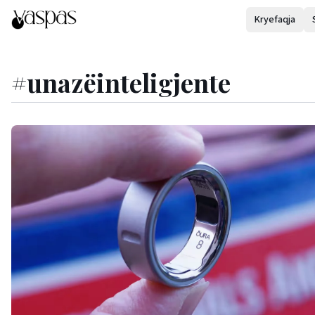
Kryefaqja
#
unazëinteligjente