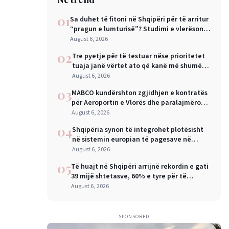
01
Sa duhet të fitoni në Shqipëri për të arritur
“pragun e lumturisë”? Studimi e vlerëson
në 28 mijë dollarë në vit
August 6, 2026
02
Tre pyetje për të testuar nëse prioritetet
tuaja janë vërtet ato që kanë më shumë
rëndësi
August 6, 2026
03
MABCO kundërshton zgjidhjen e kontratës
për Aeroportin e Vlorës dhe paralajmëron
arbitrazh ndërkombëtar
August 6, 2026
04
Shqipëria synon të integrohet plotësisht
në sistemin europian të pagesave në
nëntor, Sejko: Kursime të mëdha për
August 6, 2026
qytetarët dhe bizneset
05
Të huajt në Shqipëri arrijnë rekordin e gati
39 mijë shtetasve, 60% e tyre për të
punuar
August 6, 2026
SPONSORED