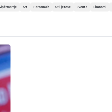
Sipërmarrje
Art
Personazh
Stil jetese
Evente
Ekonomi