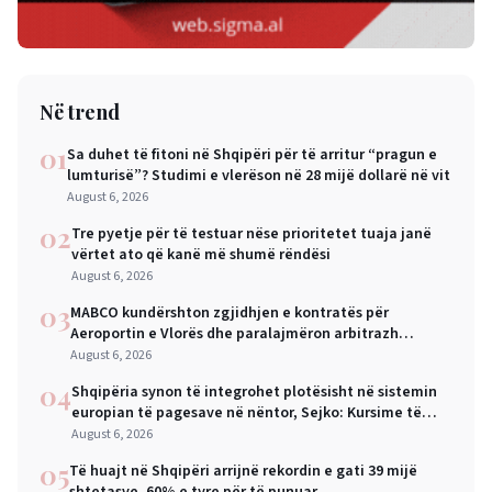
Në trend
01
Sa duhet të fitoni në Shqipëri për të arritur “pragun e
lumturisë”? Studimi e vlerëson në 28 mijë dollarë në vit
August 6, 2026
02
Tre pyetje për të testuar nëse prioritetet tuaja janë
vërtet ato që kanë më shumë rëndësi
August 6, 2026
03
MABCO kundërshton zgjidhjen e kontratës për
Aeroportin e Vlorës dhe paralajmëron arbitrazh
ndërkombëtar
August 6, 2026
04
Shqipëria synon të integrohet plotësisht në sistemin
europian të pagesave në nëntor, Sejko: Kursime të
mëdha për qytetarët dhe bizneset
August 6, 2026
05
Të huajt në Shqipëri arrijnë rekordin e gati 39 mijë
shtetasve, 60% e tyre për të punuar