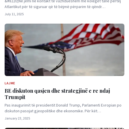
&#8220;Ne jemi në kontakt të vazhdueshëm me kolegët tanë përtej
Atlantikut për të siguruar që të bëjmë përparim të qëndr…
July 11, 2025
LAJME
BE diskuton qasjen dhe strategjinë e re ndaj
Trumpit
Pas inaugurimit të presidentit Donald Trump, Parlamenti Evropian po
diskuton pasojat gjeopolitike dhe ekonomike. Për kët…
January 23, 2025