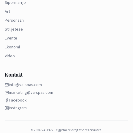
Sipërmarrje
Art
Personazh
Stil jetese
Evente
Ekonomi
Video
Kontakt
info@va-spas.com
marketing@va-spas.com
Facebook
Instagram
©
2026
VASPAS.
Të gjitha të drejtat e rezervuara.