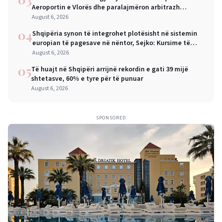
Aeroportin e Vlorës dhe paralajmëron arbitrazh
ndërkombëtar
August 6, 2026
04
Shqipëria synon të integrohet plotësisht në sistemin
europian të pagesave në nëntor, Sejko: Kursime të
mëdha për qytetarët dhe bizneset
August 6, 2026
05
Të huajt në Shqipëri arrijnë rekordin e gati 39 mijë
shtetasve, 60% e tyre për të punuar
August 6, 2026
SPONSORED