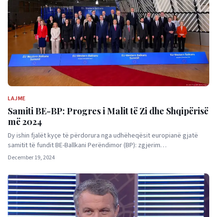
LAJME
Samiti BE-BP: Progres i Malit të Zi dhe Shqipërisë
më 2024
Dy ishin fjalët kyçe të përdorura nga udhëheqësit europianë gjatë
samitit të fundit BE-Ballkani Perëndimor (BP): zgjerim…
December 19, 2024