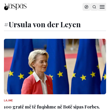
#
Ursula von der Leyen
LAJME
100 gratë më të fuqishme në Botë sipas Forbes.