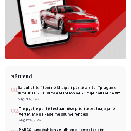
Në trend
01
Sa duhet të fitoni në Shqipëri për të arritur “pragun e
lumturisë”? Studimi e vlerëson në 28 mijë dollarë në vit
August 6, 2026
02
Tre pyetje për të testuar nëse prioritetet tuaja janë
vërtet ato që kanë më shumë rëndësi
August 6, 2026
03
MABCO kundërshton zgjidhjen e kontratës për