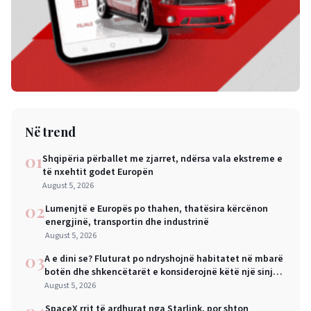
Në trend
01
Shqipëria përballet me zjarret, ndërsa vala ekstreme e
të nxehtit godet Europën
August 5, 2026
02
Lumenjtë e Europës po thahen, thatësira kërcënon
energjinë, transportin dhe industrinë
August 5, 2026
03
A e dini se? Fluturat po ndryshojnë habitatet në mbarë
botën dhe shkencëtarët e konsiderojnë këtë një sinjal
alarmi
August 5, 2026
04
SpaceX rrit të ardhurat nga Starlink, por shton