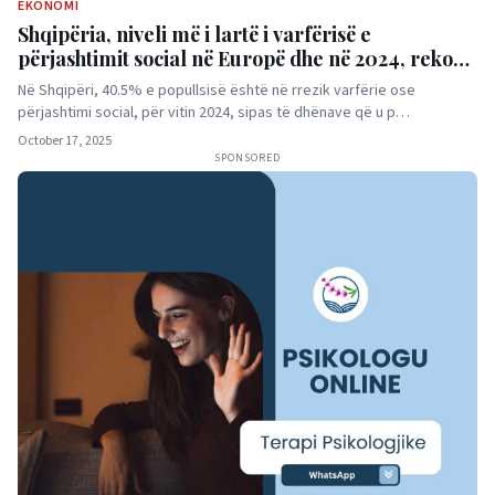
EKONOMI
Shqipëria, niveli më i lartë i varfërisë e
përjashtimit social në Europë dhe në 2024, rekord
Veriu
Në Shqipëri, 40.5% e popullsisë është në rrezik varfërie ose
përjashtimi social, për vitin 2024, sipas të dhënave që u p…
October 17, 2025
SPONSORED