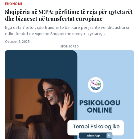
EKONOMI
Shqipëria në SEPA: përfitime të reja për qytetarët
dhe bizneset në transfertat europiane
Nga data 7 tetor, çdo transfertë bankare për jashtë vendit, ashtu si
edhe fondet që vijnë në Shqipëri në mënyrë zyrtare,…
October 8, 2025
SPONSORED