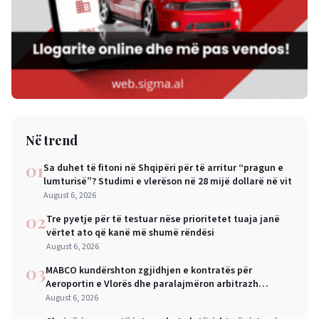
Në trend
01
Sa duhet të fitoni në Shqipëri për të arritur “pragun e
lumturisë”? Studimi e vlerëson në 28 mijë dollarë në vit
August 6, 2026
02
Tre pyetje për të testuar nëse prioritetet tuaja janë
vërtet ato që kanë më shumë rëndësi
August 6, 2026
03
MABCO kundërshton zgjidhjen e kontratës për
Aeroportin e Vlorës dhe paralajmëron arbitrazh
ndërkombëtar
August 6, 2026