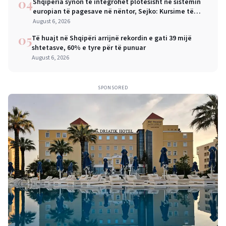
04
Shqipëria synon të integrohet plotësisht në sistemin
europian të pagesave në nëntor, Sejko: Kursime të
mëdha për qytetarët dhe bizneset
August 6, 2026
05
Të huajt në Shqipëri arrijnë rekordin e gati 39 mijë
shtetasve, 60% e tyre për të punuar
August 6, 2026
SPONSORED