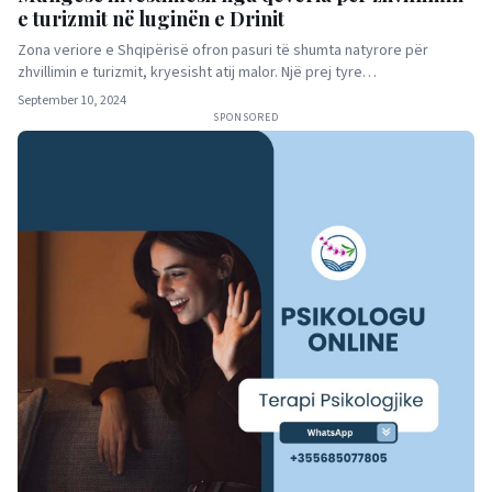
e turizmit në luginën e Drinit
Zona veriore e Shqipërisë ofron pasuri të shumta natyrore për
zhvillimin e turizmit, kryesisht atij malor. Një prej tyre…
September 10, 2024
SPONSORED