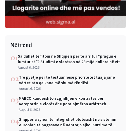
Në trend
01
Sa duhet të fitoni në Shqipëri për të arritur “pragun e
lumturisë”? Studimi e vlerëson në 28 mijë dollarë në vit
August 6, 2026
02
Tre pyetje për të testuar nëse prioritetet tuaja janë
vërtet ato që kanë më shumë rëndësi
August 6, 2026
03
MABCO kundërshton zgjidhjen e kontratës për
Aeroportin e Vlorës dhe paralajmëron arbitrazh
ndërkombëtar
August 6, 2026
04
Shqipëria synon të integrohet plotësisht në sistemin
europian të pagesave në nëntor, Sejko: Kursime të
mëdha për qytetarët dhe bizneset
August 6, 2026