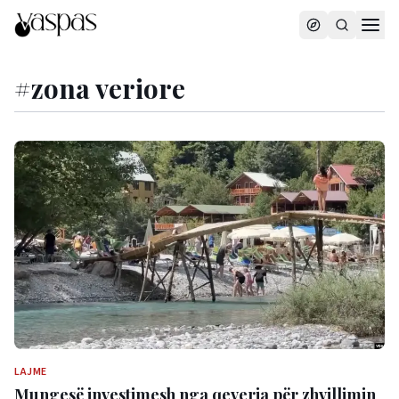
#
zona veriore
LAJME
Mungesë investimesh nga qeveria për zhvillimin