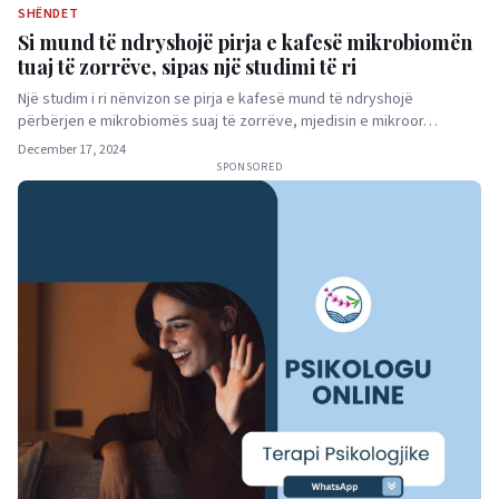
SHËNDET
Si mund të ndryshojë pirja e kafesë mikrobiomën
tuaj të zorrëve, sipas një studimi të ri
Një studim i ri nënvizon se pirja e kafesë mund të ndryshojë
përbërjen e mikrobiomës suaj të zorrëve, mjedisin e mikroor…
December 17, 2024
SPONSORED