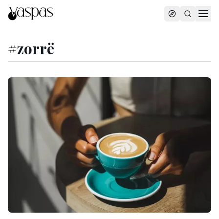
#
zorrë