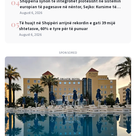
04
Shqipëria synon të integrohet plotësisht në sistemin
europian të pagesave në nëntor, Sejko: Kursime të
mëdha për qytetarët dhe bizneset
August 6, 2026
05
Të huajt në Shqipëri arrijnë rekordin e gati 39 mijë
shtetasve, 60% e tyre për të punuar
August 6, 2026
SPONSORED