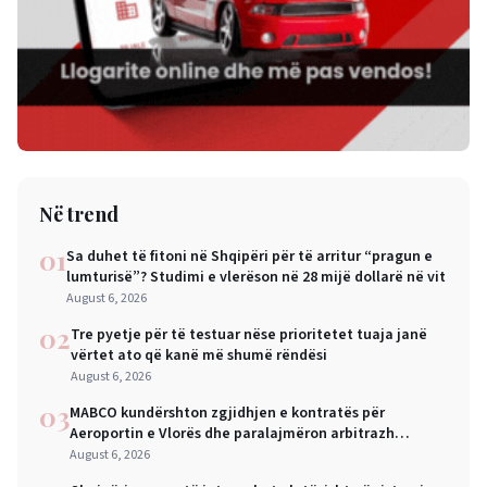
Në trend
01
Sa duhet të fitoni në Shqipëri për të arritur “pragun e
lumturisë”? Studimi e vlerëson në 28 mijë dollarë në vit
August 6, 2026
02
Tre pyetje për të testuar nëse prioritetet tuaja janë
vërtet ato që kanë më shumë rëndësi
August 6, 2026
03
MABCO kundërshton zgjidhjen e kontratës për
Aeroportin e Vlorës dhe paralajmëron arbitrazh
ndërkombëtar
August 6, 2026