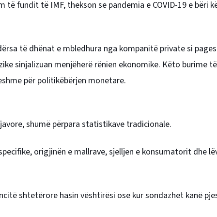
kim të fundit të IMF, thekson se pandemia e COVID-19 e bëri k
 ndërsa të dhënat e mbledhura nga kompanitë private si pages
izike sinjalizuan menjëherë rënien ekonomike. Këto burime të
eshme për politikëbërjen monetare.
javore, shumë përpara statistikave tradicionale.
cifike, origjinën e mallrave, sjelljen e konsumatorit dhe lëv
ncitë shtetërore hasin vështirësi ose kur sondazhet kanë pje