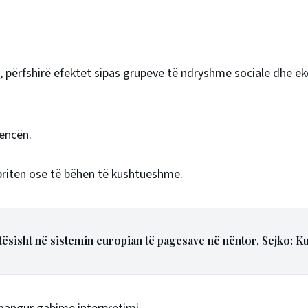
e, përfshirë efektet sipas grupeve të ndryshme sociale dhe e
encën.
rpriten ose të bëhen të kushtueshme.
tësisht në sistemin europian të pagesave në nëntor, Sejko: K