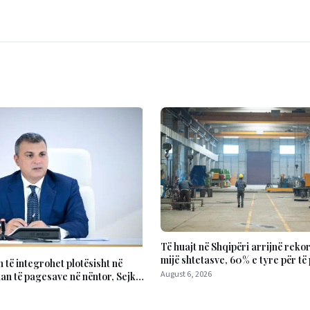
Të huajt në Shqipëri arrijnë rekor
mijë shtetasve, 60% e tyre për të
 të integrohet plotësisht në
August 6, 2026
an të pagesave në nëntor, Sejko:
ha për qytetarët dhe bizneset