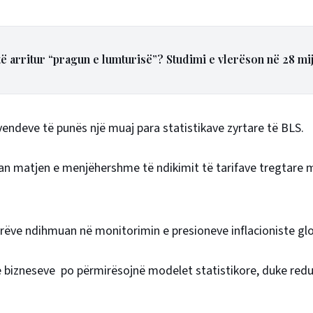
 të arritur “pragun e lumturisë”? Studimi e vlerëson në 28 mi
vendeve të punës një muaj para statistikave zyrtare të BLS.
an matjen e menjëhershme të ndikimit të tarifave tregtare 
inerëve ndihmuan në monitorimin e presioneve inflacioniste gl
e bizneseve po përmirësojnë modelet statistikore, duke red