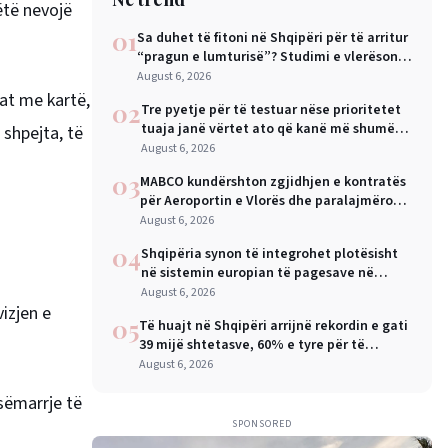
ëtë nevojë
01
Sa duhet të fitoni në Shqipëri për të arritur
“pragun e lumturisë”? Studimi e vlerëson
në 28 mijë dollarë në vit
August 6, 2026
at me kartë,
02
Tre pyetje për të testuar nëse prioritetet
tuaja janë vërtet ato që kanë më shumë
 shpejta, të
rëndësi
August 6, 2026
03
MABCO kundërshton zgjidhjen e kontratës
për Aeroportin e Vlorës dhe paralajmëron
arbitrazh ndërkombëtar
August 6, 2026
04
Shqipëria synon të integrohet plotësisht
në sistemin europian të pagesave në
nëntor, Sejko: Kursime të mëdha për
August 6, 2026
izjen e
qytetarët dhe bizneset
05
Të huajt në Shqipëri arrijnë rekordin e gati
39 mijë shtetasve, 60% e tyre për të
punuar
August 6, 2026
sëmarrje të
SPONSORED