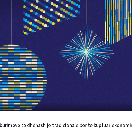
 burimeve të dhënash jo tradicionale për të kuptuar ekonomi