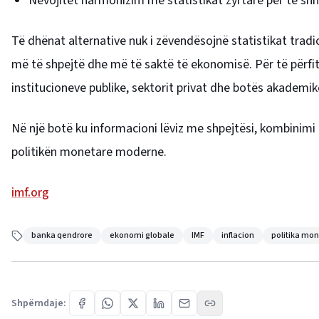
Nevojitet harmonizim me statistikat zyrtare për të sh
Të dhënat alternative nuk i zëvendësojnë statistikat tradi
më të shpejtë dhe më të saktë të ekonomisë. Për të përfi
institucioneve publike, sektorit privat dhe botës akademik
Në një botë ku informacioni lëviz me shpejtësi, kombinimi
politikën monetare moderne.
imf.org
banka qendrore
ekonomi globale
IMF
inflacion
politika mo
Shpërndaje: