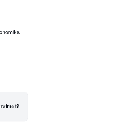
konomike.
ursime të