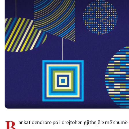
B
ankat qendrore po i drejtohen gjithnjë e më shumë