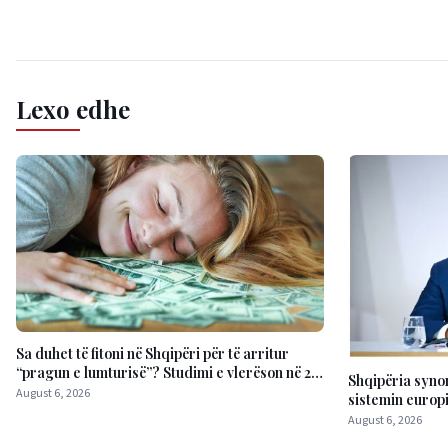
Lexo edhe
Sa duhet të fitoni në Shqipëri për të arritur
“pragun e lumturisë”? Studimi e vlerëson në 28
Shqipëria synon
mijë dollarë në vit
August 6, 2026
sistemin europi
Kursime të mëd
August 6, 2026