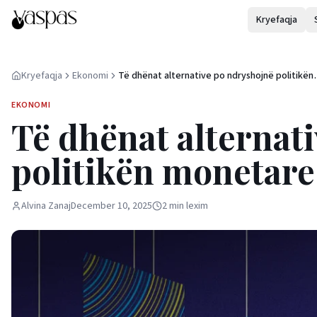
Kryefaqja
Kryefaqja
Ekonomi
Të dhënat alternative po ndryshojnë politikën
monetare
EKONOMI
Të dhënat alternat
politikën monetare
Alvina Zanaj
December 10, 2025
2
min
lexim