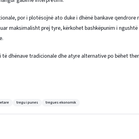
mangur gabime interpretimi.
cionale, por i plotësojnë ato duke i dhënë bankave qendrore 
tuar maksimalisht prej tyre, kërkohet bashkëpunim i ngushtë
e.
 i të dhënave tradicionale dhe atyre alternative po bëhet the
netare
tregu i punes
tregues ekonomik