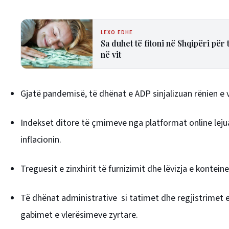
LEXO EDHE
Sa duhet të fitoni në Shqipëri për
në vit
Gjatë pandemisë, të dhënat e ADP sinjalizuan rënien e 
Indekset ditore të çmimeve nga platformat online leju
inflacionin.
Treguesit e zinxhirit të furnizimit dhe lëvizja e konte
Të dhënat administrative si tatimet dhe regjistrimet 
gabimet e vlerësimeve zyrtare.