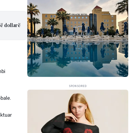
jë dollarë
mbi
SPONSORED
obale.
uktuar