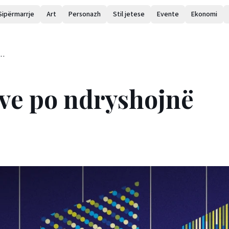
Sipërmarrje
Art
Personazh
Stil jetese
Evente
Ekonomi
ive po ndryshojnë