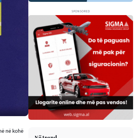
SPONSORED
në në kohë
Në trend