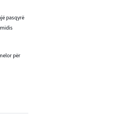
një pasqyrë
 midis
melor për