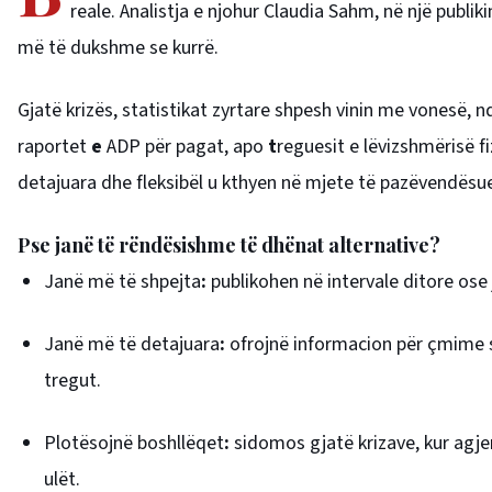
reale. Analistja e njohur Claudia Sahm, në një publi
më të dukshme se kurrë.
Gjatë krizës, statistikat zyrtare shpesh vinin me vonesë,
raportet
e
ADP për pagat, apo
t
reguesit e lëvizshmërisë f
detajuara dhe fleksibël u kthyen në mjete të pazëvendësu
Pse janë të rëndësishme të dhënat alternative?
Janë më të shpejta
:
publikohen në intervale ditore ose 
Janë më të detajuara
:
ofrojnë informacion për çmime spe
tregut.
Plotësojnë boshllëqet
:
sidomos gjatë krizave, kur agje
ulët.