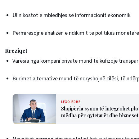
Ulin kostot e mbledhjes së informacionit ekonomik.
Përmirësojnë analizën e ndikimit të politikës monetar
Rreziqet
Varësia nga kompani private mund të kufizojë transpar
Burimet alternative mund të ndryshojnë cilësi, të ndë
LEXO EDHE
Shqipëria synon të integrohet plo
mëdha për qytetarët dhe bizneset