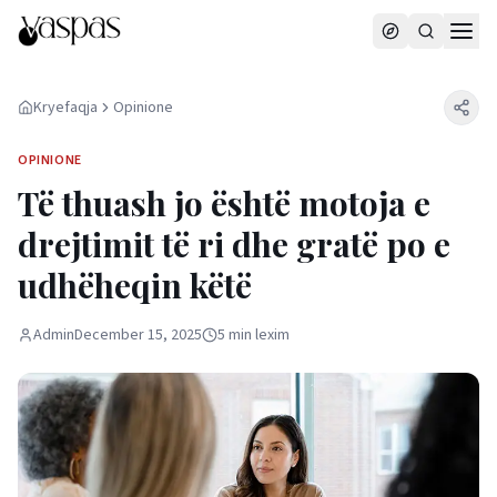
Kryefaqja
Opinione
OPINIONE
Të thuash jo është motoja e
drejtimit të ri dhe gratë po e
udhëheqin këtë
Admin
December 15, 2025
5
min
lexim