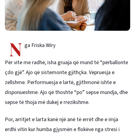
N
ga Friska Wiry
Për vite me radhë, isha gruaja që mund të “përballonte
çdo gjë”. Ajo që sistemonte gjithçka. Vepruesja e
zellshme. Performuesja e lartë, gjithmonë ishte e
disponueshme. Ajo që thoshte “po” sepse mundja, dhe
sepse të thoja më dukej e rrezikshme.
Por, arritjet e larta kanë një anë të errët dhe e imja
erdhi vitin kur humba gjysmën e flokëve nga stresi i