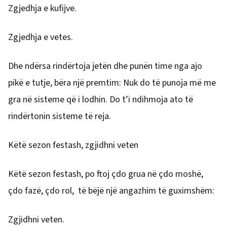
Zgjedhja e kufijve.
Zgjedhja e vetes.
Dhe ndërsa rindërtoja jetën dhe punën time nga ajo
pikë e tutje, bëra një premtim: Nuk do të punoja më me
gra në sisteme që i lodhin. Do t’i ndihmoja ato të
rindërtonin sisteme të reja.
Këtë sezon festash, zgjidhni veten
Këtë sezon festash, po ftoj çdo grua në çdo moshë,
çdo fazë, çdo rol, të bëjë një angazhim të guximshëm:
Zgjidhni veten.