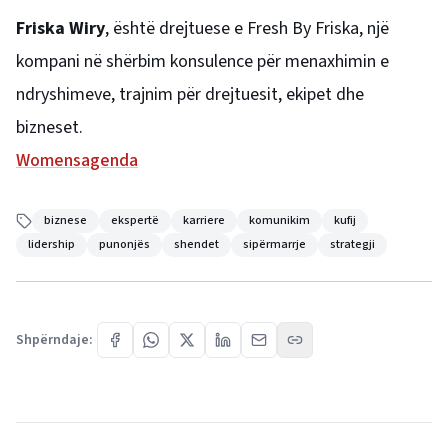
Friska Wiry
, është drejtuese e Fresh By Friska, një
kompani në shërbim konsulence për menaxhimin e
ndryshimeve, trajnim për drejtuesit, ekipet dhe
bizneset.
Womensagenda
biznese
ekspertë
karriere
komunikim
kufij
lidership
punonjës
shendet
sipërmarrje
strategji
Shpërndaje: