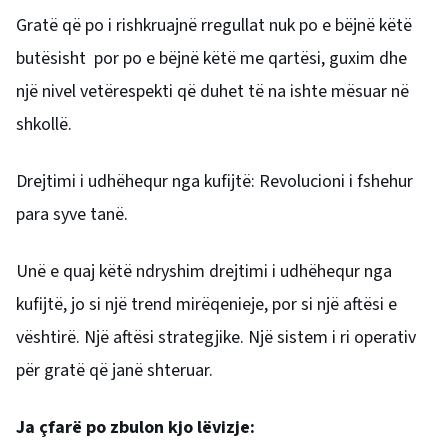
Gratë që po i rishkruajnë rregullat nuk po e bëjnë këtë
butësisht por po e bëjnë këtë me qartësi, guxim dhe
një nivel vetërespekti që duhet të na ishte mësuar në
shkollë.
Drejtimi i udhëhequr nga kufijtë: Revolucioni i fshehur
para syve tanë.
Unë e quaj këtë ndryshim drejtimi i udhëhequr nga
kufijtë, jo si një trend mirëqenieje, por si një aftësi e
vështirë. Një aftësi strategjike. Një sistem i ri operativ
për gratë që janë shteruar.
Ja çfarë po zbulon kjo lëvizje: