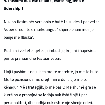
4. Pushimi nuk është luks, është higjiena e
lidershipit
Nuk po flasim për versionin e butë të kujdesit për veten.
As për dredhitë e marketingut “shpërblehuni me një
banjë me flluska”.
Pushim i vërtetë: qetësi, rimbushje, krijimi i hapësirës
për të pranuar dhe festuar veten.
Lloji i pushimit që ju bën më të mprehtë, jo më të butë.
Më të pozicionuar në drejtimin e duhur, jo më të
kënaqur. Më strategjik, jo më pasiv. Më shumë gra se
kurrë po e pranojnë se lodhja nuk është një tipar
personaliteti, dhe lodhja nuk është një shenjë nderi.