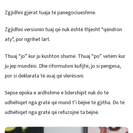
Zgjidhni gjërat tuaja të panegociueshme.
Zgjidhni versionin tuaj që nuk është thjesht “qëndron
aty”, por ngrihet lart.
Thuaj “jo” kur ju kushton shumë. Thuaj “po” vetëm kur
ju jep mundësi. Dhe riformuloni kufijtë, jo si pengesa,
por si deklarata të asaj që vlerësoni.
Sepse epoka e ardhshme e lidershipit nuk do të
udhëhiqet nga gratë që mund t’i bëjnë të gjitha. Do të
udhëhiqet nga gratë që refuzojnë ta bëjnë.