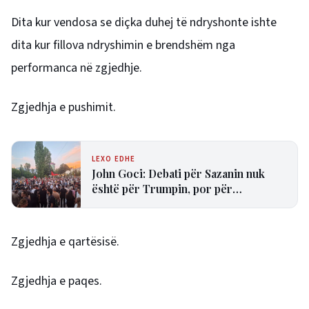
Dita kur vendosa se diçka duhej të ndryshonte ishte
dita kur fillova ndryshimin e brendshëm nga
performanca në zgjedhje.
Zgjedhja e pushimit.
LEXO EDHE
John Goci: Debati për Sazanin nuk
është për Trumpin, por për
transparencën dhe të drejtën e
shqiptarëve
Zgjedhja e qartësisë.
Zgjedhja e paqes.