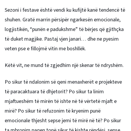
Sezoni i festave është vendi ku kufijtë kanë tendencë të
shuhen. Gratë marrin përsipër ngarkesën emocionale,
logjistikën, “punën e padukshme” të bërjes që gjithçka
të duket magjike. Pastaj vjen janari… dhe ne pyesim
veten pse e fillojmë vitin me boshllëk.
Këtë vit, ne mund të zgjedhim një skenar të ndryshëm.
Po sikur të ndalonim së qeni menaxherët e projekteve
të paracaktuara të dhjetorit? Po sikur ta linim
mjaftueshëm të mirën të ishte në të vërtetë mjaft e
mirë? Po sikur të refuzonim të kryenim punë
emocionale thjesht sepse jemi të mirë në të? Po sikur
ta mbronim paqen tonë sikur të kishte rëndësi, sepse