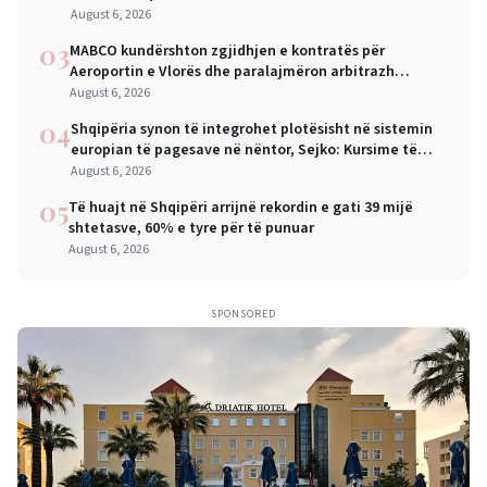
August 6, 2026
03
MABCO kundërshton zgjidhjen e kontratës për
Aeroportin e Vlorës dhe paralajmëron arbitrazh
ndërkombëtar
August 6, 2026
04
Shqipëria synon të integrohet plotësisht në sistemin
europian të pagesave në nëntor, Sejko: Kursime të
mëdha për qytetarët dhe bizneset
August 6, 2026
05
Të huajt në Shqipëri arrijnë rekordin e gati 39 mijë
shtetasve, 60% e tyre për të punuar
August 6, 2026
SPONSORED