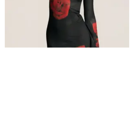
Rruga Komuna e Parisit, Hyrja 1,
Apartamenti 41, Tiranë.