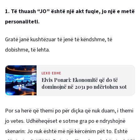
1. Të thuash “JO” është një akt fuqie, jo një e metë
personaliteti.
Gratë janë kushtëzuar të jenë të këndshme, të
dobishme, të lehta.
LEXO EDHE
Elvis Ponari: Ekonomitë që do të
dominojnë në 2031 po ndërtohen sot
Por sa herë që themi po për diçka që nuk duam, i themi
jo vetes. Udhëheqëset e sotme gra po e ndryshojnë
skenarin: Jo nuk është më një kërcënim pët to. Është