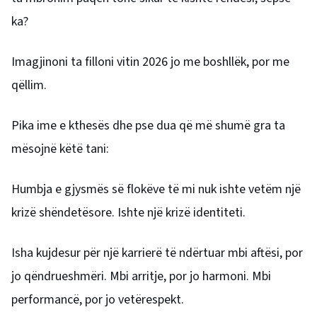
ka?
Imagjinoni ta filloni vitin 2026 jo me boshllëk, por me
qëllim.
Pika ime e kthesës dhe pse dua që më shumë gra ta
mësojnë këtë tani:
Humbja e gjysmës së flokëve të mi nuk ishte vetëm një
krizë shëndetësore. Ishte një krizë identiteti.
Isha kujdesur për një karrierë të ndërtuar mbi aftësi, por
jo qëndrueshmëri. Mbi arritje, por jo harmoni. Mbi
performancë, por jo vetërespekt.