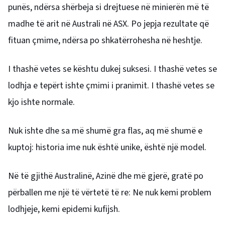
punës, ndërsa shërbeja si drejtuese në minierën më të
madhe të arit në Australi në ASX. Po jepja rezultate që
fituan çmime, ndërsa po shkatërrohesha në heshtje.
I thashë vetes se kështu dukej suksesi. I thashë vetes se
lodhja e tepërt ishte çmimi i pranimit. I thashë vetes se
kjo ishte normale.
Nuk ishte dhe sa më shumë gra flas, aq më shumë e
kuptoj: historia ime nuk është unike, është një model.
Në të gjithë Australinë, Azinë dhe më gjerë, gratë po
përballen me një të vërtetë të re: Ne nuk kemi problem
lodhjeje, kemi epidemi kufijsh.