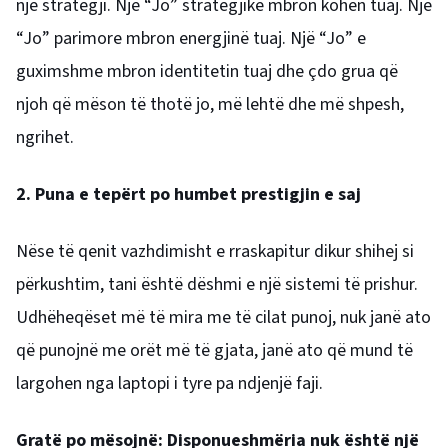
një strategji. Një “Jo” strategjike mbron kohën tuaj. Një
“Jo” parimore mbron energjinë tuaj. Një “Jo” e
guximshme mbron identitetin tuaj d
he çdo grua që
njoh që mëson të thotë jo, më lehtë dhe më shpesh,
ngrihet.
2. Puna e tepërt po humbet prestigjin e saj
Nëse të qenit vazhdimisht e rraskapitur dikur shihej si
përkushtim, tani është dëshmi e një sistemi të prishur.
Udhëheqëset më të mira me të cilat punoj, nuk janë ato
që punojnë me orët më të gjata, janë ato që mund të
largohen nga laptopi i tyre pa ndjenjë faji.
Gratë po mësojnë: Disponueshmëria nuk është një