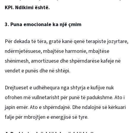
KPI. Ndikimi është.
3. Puna emocionale ka një çmim
Për dekada të tëra, gratë kanë qenë terapiste jozyrtare,
ndërmjetësuese, mbajtëse harmonie, mbajtëse
shënimesh, amortizuese dhe shpërndarëse kafeje në
vendet e punës dhe në shtëpi.
Drejtueset e udhëhequra nga shtyrja e kufijve nuk
ofrohen më vullnetarisht për punë të padukshme. Ato i
japin emër. Ato e shpërndajnë. Dhe ndalojnë së kërkuari
falje për mbrojtjen e energjisë së tyre.