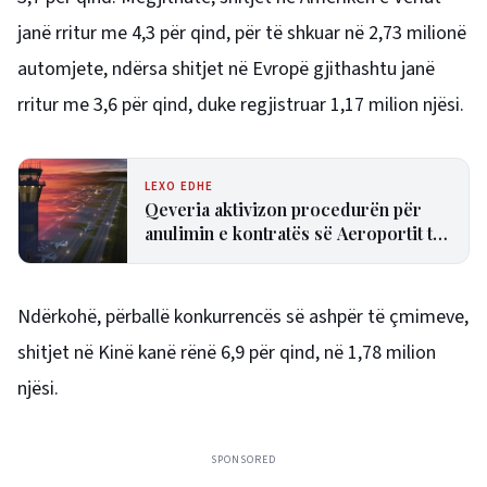
janë rritur me 4,3 për qind, për të shkuar në 2,73 milionë
automjete, ndërsa shitjet në Evropë gjithashtu janë
rritur me 3,6 për qind, duke regjistruar 1,17 milion njësi.
LEXO EDHE
Qeveria aktivizon procedurën për
anulimin e kontratës së Aeroportit të
Vlorës
Ndërkohë, përballë konkurrencës së ashpër të çmimeve,
shitjet në Kinë kanë rënë 6,9 për qind, në 1,78 milion
njësi.
SPONSORED