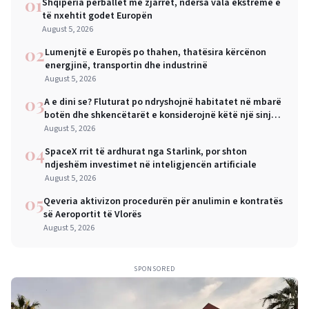
01
Shqipëria përballet me zjarret, ndërsa vala ekstreme e
të nxehtit godet Europën
August 5, 2026
02
Lumenjtë e Europës po thahen, thatësira kërcënon
energjinë, transportin dhe industrinë
August 5, 2026
03
A e dini se? Fluturat po ndryshojnë habitatet në mbarë
botën dhe shkencëtarët e konsiderojnë këtë një sinjal
alarmi
August 5, 2026
04
SpaceX rrit të ardhurat nga Starlink, por shton
ndjeshëm investimet në inteligjencën artificiale
August 5, 2026
05
Qeveria aktivizon procedurën për anulimin e kontratës
së Aeroportit të Vlorës
August 5, 2026
SPONSORED