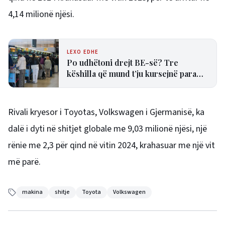
4,14 milionë njësi.
LEXO EDHE
Po udhëtoni drejt BE-së? Tre
këshilla që mund t’ju kursejnë para
dhe humbjen e fluturimit
Rivali kryesor i Toyotas, Volkswagen i Gjermanisë, ka
dalë i dyti në shitjet globale me 9,03 milionë njësi, një
rënie me 2,3 për qind në vitin 2024, krahasuar me një vit
më parë.
makina
shitje
Toyota
Volkswagen