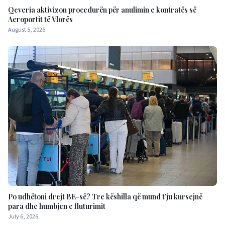
Qeveria aktivizon procedurën për anulimin e kontratës së
Aeroportit të Vlorës
August 5, 2026
Po udhëtoni drejt BE-së? Tre këshilla që mund t’ju kursejnë
para dhe humbjen e fluturimit
July 6, 2026