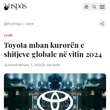
Kryefaqja
Lajme
LAJME
Toyota mban kurorën e
shitjeve globale në vitin 2024
Admin
February 7, 2025
1
min
lexim