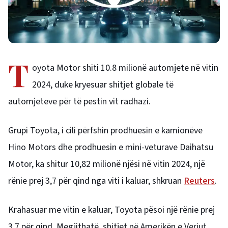
T
oyota Motor shiti 10.8 milionë automjete në vitin
2024, duke kryesuar shitjet globale të
automjeteve për të pestin vit radhazi.
Grupi Toyota, i cili përfshin prodhuesin e kamionëve
Hino Motors dhe prodhuesin e mini-veturave Daihatsu
Motor, ka shitur 10,82 milionë njësi në vitin 2024, një
rënie prej 3,7 për qind nga viti i kaluar, shkruan
Reuters
.
Krahasuar me vitin e kaluar, Toyota pësoi një rënie prej
3,7 për qind. Megjithatë, shitjet në Amerikën e Veriut