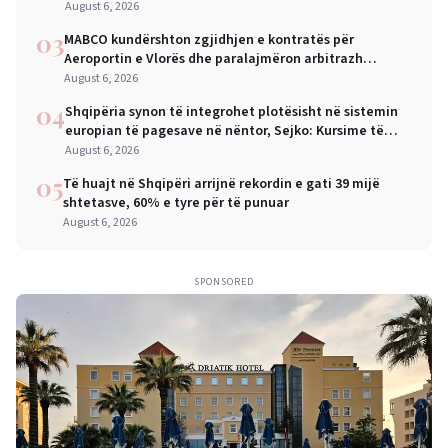
August 6, 2026
03
MABCO kundërshton zgjidhjen e kontratës për
Aeroportin e Vlorës dhe paralajmëron arbitrazh
ndërkombëtar
August 6, 2026
04
Shqipëria synon të integrohet plotësisht në sistemin
europian të pagesave në nëntor, Sejko: Kursime të
mëdha për qytetarët dhe bizneset
August 6, 2026
05
Të huajt në Shqipëri arrijnë rekordin e gati 39 mijë
shtetasve, 60% e tyre për të punuar
August 6, 2026
SPONSORED