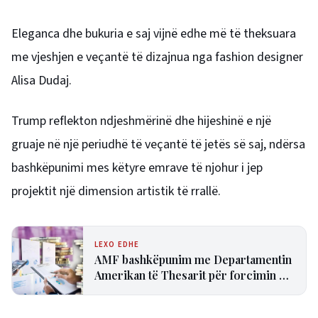
Eleganca dhe bukuria e saj vijnë edhe më të theksuara
me vjeshjen e veçantë të dizajnua nga fashion designer
Alisa Dudaj.
Trump reflekton ndjeshmërinë dhe hijeshinë e një
gruaje në një periudhë të veçantë të jetës së saj, ndërsa
bashkëpunimi mes këtyre emrave të njohur i jep
projektit një dimension artistik të rrallë.
LEXO EDHE
AMF bashkëpunim me Departamentin
Amerikan të Thesarit për forcimin e
tregjeve financiare jo-bankare në
Shqipëri