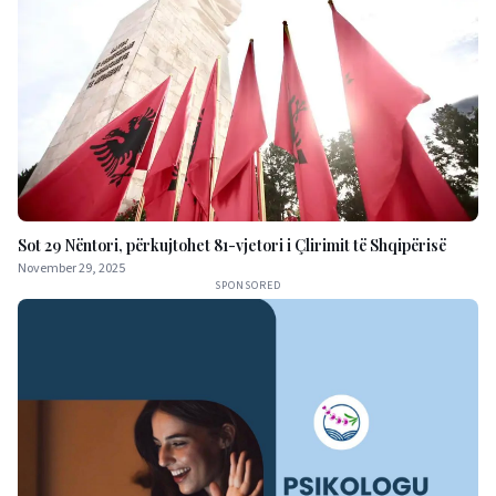
Sot 29 Nëntori, përkujtohet 81-vjetori i Çlirimit të Shqipërisë
November 29, 2025
SPONSORED