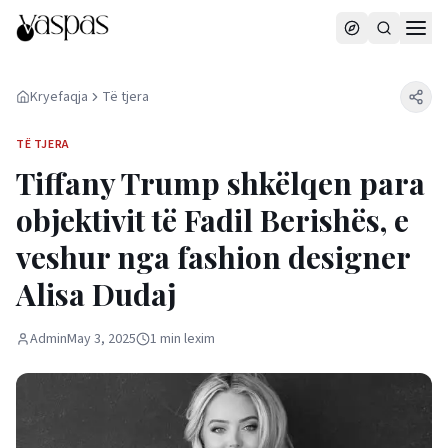
Kryefaqja
Të tjera
TË TJERA
Tiffany Trump shkëlqen para
objektivit të Fadil Berishës, e
veshur nga fashion designer
Alisa Dudaj
Admin
May 3, 2025
1
min
lexim