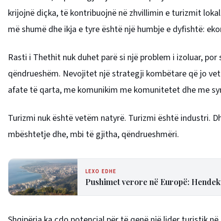
krijojnë diçka, të kontribuojnë në zhvillimin e turizmit lok
më shumë dhe ikja e tyre është një humbje e dyfishtë: ek
Rasti i Thethit nuk duhet parë si një problem i izoluar, por 
qëndrueshëm. Nevojitet një strategji kombëtare që jo vetë
afate të qarta, me komunikim me komunitetet dhe me synimin
Turizmi nuk është vetëm natyrë. Turizmi është industri. Dhe 
mbështetje dhe, mbi të gjitha, qëndrueshmëri.
LEXO EDHE
Pushimet verore në Europë: Hendeku 
Shqipëria ka çdo potencial për të qenë një lider turistik në