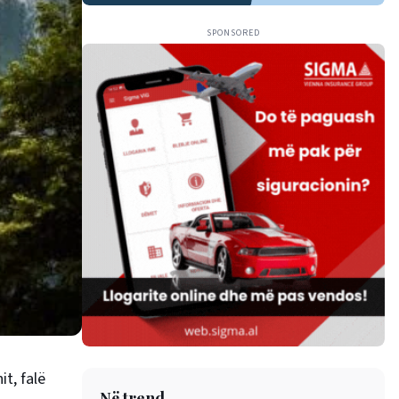
SPONSORED
t, falë
Në trend