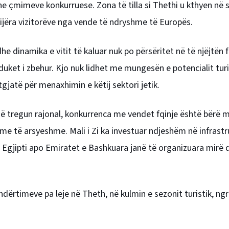
dhe çmimeve konkurruese. Zona të tilla si Thethi u kthyen në 
ijëra vizitorëve nga vende të ndryshme të Europës.
he dinamika e vitit të kaluar nuk po përsëritet në të njëjtën 
uket i zbehur. Kjo nuk lidhet me mungesën e potencialit turi
jatë për menaxhimin e këtij sektori jetik.
në tregun rajonal, konkurrenca me vendet fqinje është bërë 
e të arsyeshme. Mali i Zi ka investuar ndjeshëm në infrast
 Egjipti apo Emiratet e Bashkuara janë të organizuara mirë d
ndërtimeve pa leje në Theth, në kulmin e sezonit turistik, ngr