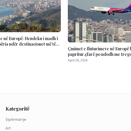
e në Europë: Hendeku i madh i
ëria ndër destinacionet më të
Çmimet e fluturimeve në Europë 
papritur,çfarë po ndodh me treg
April 28, 2026
Kategoritë
Sipërmarrje
Art