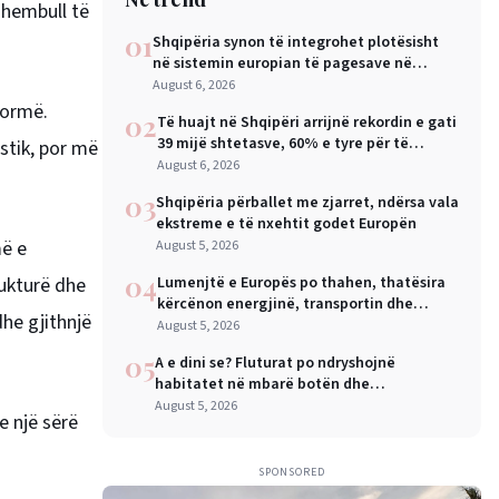
shembull të
01
Shqipëria synon të integrohet plotësisht
në sistemin europian të pagesave në
nëntor, Sejko: Kursime të mëdha për
August 6, 2026
qytetarët dhe bizneset
formë.
02
Të huajt në Shqipëri arrijnë rekordin e gati
39 mijë shtetasve, 60% e tyre për të
stik, por më
punuar
August 6, 2026
03
Shqipëria përballet me zjarret, ndërsa vala
ekstreme e të nxehtit godet Europën
më e
August 5, 2026
04
rukturë dhe
Lumenjtë e Europës po thahen, thatësira
kërcënon energjinë, transportin dhe
he gjithnjë
industrinë
August 5, 2026
05
A e dini se? Fluturat po ndryshojnë
habitatet në mbarë botën dhe
shkencëtarët e konsiderojnë këtë një sinjal
August 5, 2026
e një sërë
alarmi
SPONSORED