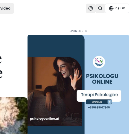
Video
English
SPONSORED
e
e