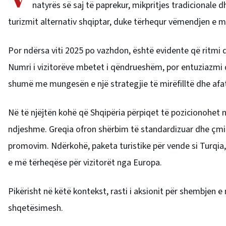
natyrës së saj të paprekur, mikpritjes tradicionale 
turizmit alternativ shqiptar, duke tërhequr vëmendjen e m
Por ndërsa viti 2025 po vazhdon, është evidente që ritmi d
Numri i vizitorëve mbetet i qëndrueshëm, por entuziazmi d
shumë me mungesën e një strategjie të mirëfilltë dhe afatg
Në të njëjtën kohë që Shqipëria përpiqet të pozicionohet 
ndjeshme. Greqia ofron shërbim të standardizuar dhe çmim
promovim. Ndërkohë, paketa turistike për vende si Turqia,
e më tërheqëse për vizitorët nga Europa.
Pikërisht në këtë kontekst, rasti i aksionit për shembjen e 
shqetësimesh.