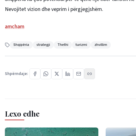
Nevojitet vizion dhe veprim i përgjegjshëm.
amcham
Shqipëria
strategji
Thethi
turizmi
zhvillim
Shpërndaje:
Lexo edhe