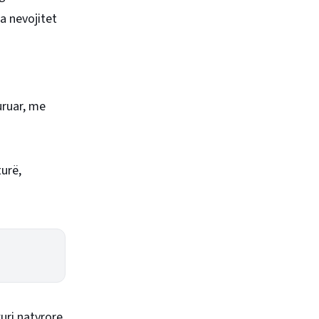
na nevojitet
uruar, me
turë,
uri natyrore.