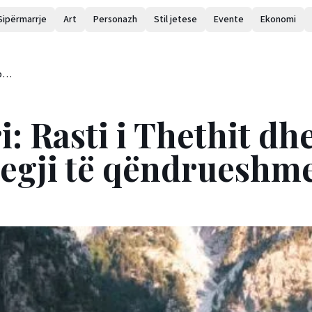
Sipërmarrje
Art
Personazh
Stil jetese
Evente
Ekonomi
për
: Rasti i Thethit dh
ategji të qëndrueshm