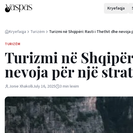
Kryefaqja
Kryefaqja
Turizëm
Turizmi në Shqipëri: Rasti i Thethit dhe nevoja 
një strategji të qëndrueshme
TURIZËM
Turizmi në Shqipëri
nevoja për një str
Jonie Xhakolli
July 16, 2025
3
min
lexim