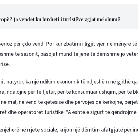
opë? Ja vendet ku buxheti i turistëve zgjat më shumë
rioz për çdo vend. Por kur zbatimi i ligjit vjen në mënyrë të
jeshme të sezonit, pasojat mund të jenë të dëmshme jo vetë
risë.
zmit natyror, ka një ndikim ekonomik të ndjeshëm në gjithë qa
ra, ndalojnë për të fjetur, për të konsumuar ushqim, për të bl
në mal, në vend të qetësisë dhe përvojës që kërkojnë, përje
rët dhe operatorët turistikë: “A është e sigurt të qëndrojmë
jëherë në rrjete sociale, krijon një dëmtim afatgjatë për in