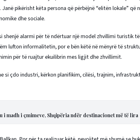
al. Janë pikërisht këta persona që përbëjnë “elitën lokale” që 
onomike dhe sociale.
si shenjë alarmi për të ndërtuar një model zhvillimi turistik të
m lufton informalitetin, por e bën këtë në mënyrë të strukt
 për të ruajtur ekuilibrin mes ligjit dhe zhvillimit.
si çdo industri, kërkon planifikim, cilësi, trajnim, infrastruk
i madh i çmimeve, Shqipëria ndër destinacionet më të lira
 Ballkan. Por për ta realizuar këtë, nevojitet më shumë se buk