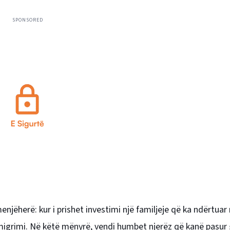
SPONSORED
enjëherë: kur i prishet investimi një familjeje që ka ndërtu
emigrimi. Në këtë mënyrë, vendi humbet njerëz që kanë pasur