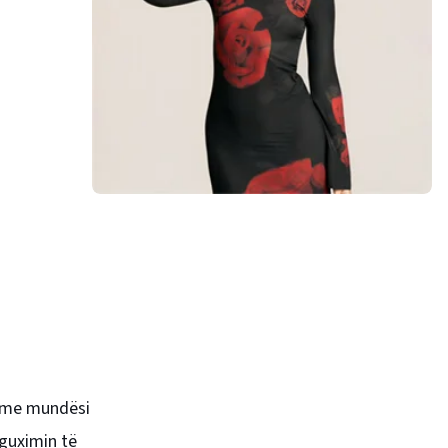
ar me mundësi
 guximin të