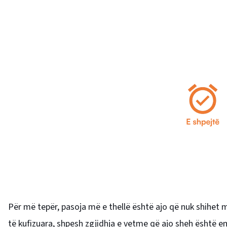
Për më tepër, pasoja më e thellë është ajo që nuk shihet m
të kufizuara, shpesh zgjidhja e vetme që ajo sheh është 