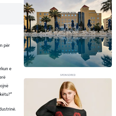
m për
rkun e
SPONSORED
erë
tojnë
 këtu?”
dustrinë.