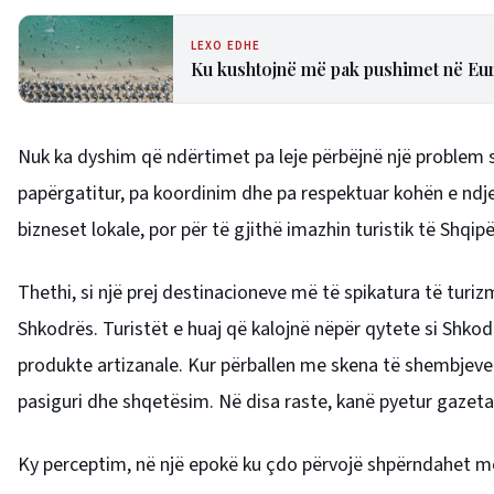
LEXO EDHE
Ku kushtojnë më pak pushimet në Eur
Nuk ka dyshim që ndërtimet pa leje përbëjnë një problem se
papërgatitur, pa koordinim dhe pa respektuar kohën e nd
bizneset lokale, por për të gjithë imazhin turistik të Shqipë
Thethi, si një prej destinacioneve më të spikatura të turi
Shkodrës. Turistët e huaj që kalojnë nëpër qytete si Shkod
produkte artizanale. Kur përballen me skena të shembjeve 
pasiguri dhe shqetësim. Në disa raste, kanë pyetur gazeta
Ky perceptim, në një epokë ku çdo përvojë shpërndahet men