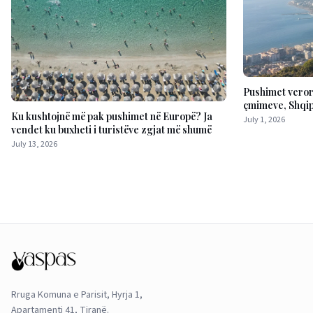
Pushimet veror
çmimeve, Shqip
Ku kushtojnë më pak pushimet në Europë? Ja
lira
July 1, 2026
vendet ku buxheti i turistëve zgjat më shumë
July 13, 2026
Rruga Komuna e Parisit, Hyrja 1,
Apartamenti 41, Tiranë.