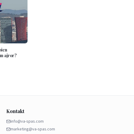
bien
un ajror?
Kontakt
info@va-spas.com
marketing@va-spas.com