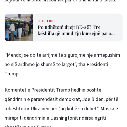
LEXO EDHE
Po udhëtoni drejt BE-së? Tre
këshilla që mund t’ju kursejnë para
dhe humbjen e fluturimit
“Mendoj se do të arrijmë të sigurojmë një armëpushim
në një ardhme jo shumë të largët”, tha Presidenti
Trump.
Komentet e Presidentit Trump hedhin poshtë
qëndrimin e pararendësit demokrat, Joe Biden, për të
mbështetur Ukrainën për “aq kohë sa duhet”. Moska e
mirëpriti qëndrimin e Uashingtonit ndërsa ngriti