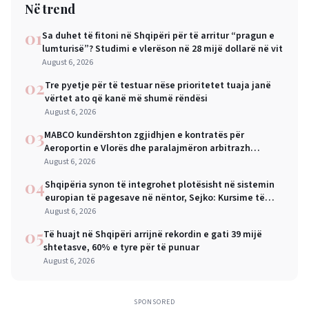
Në trend
01
Sa duhet të fitoni në Shqipëri për të arritur “pragun e
lumturisë”? Studimi e vlerëson në 28 mijë dollarë në vit
August 6, 2026
02
Tre pyetje për të testuar nëse prioritetet tuaja janë
vërtet ato që kanë më shumë rëndësi
August 6, 2026
03
MABCO kundërshton zgjidhjen e kontratës për
Aeroportin e Vlorës dhe paralajmëron arbitrazh
ndërkombëtar
August 6, 2026
04
Shqipëria synon të integrohet plotësisht në sistemin
europian të pagesave në nëntor, Sejko: Kursime të
mëdha për qytetarët dhe bizneset
August 6, 2026
05
Të huajt në Shqipëri arrijnë rekordin e gati 39 mijë
shtetasve, 60% e tyre për të punuar
August 6, 2026
SPONSORED