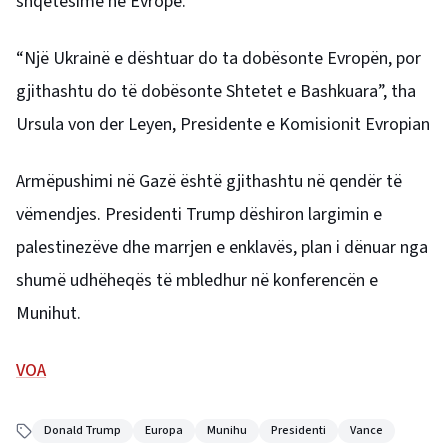
shqetësime në Evropë.
“Një Ukrainë e dështuar do ta dobësonte Evropën, por
gjithashtu do të dobësonte Shtetet e Bashkuara”, tha
Ursula von der Leyen, Presidente e Komisionit Evropian
Armëpushimi në Gazë është gjithashtu në qendër të
vëmendjes. Presidenti Trump dëshiron largimin e
palestinezëve dhe marrjen e enklavës, plan i dënuar nga
shumë udhëheqës të mbledhur në konferencën e
Munihut.
VOA
Donald Trump
Europa
Munihu
Presidenti
Vance