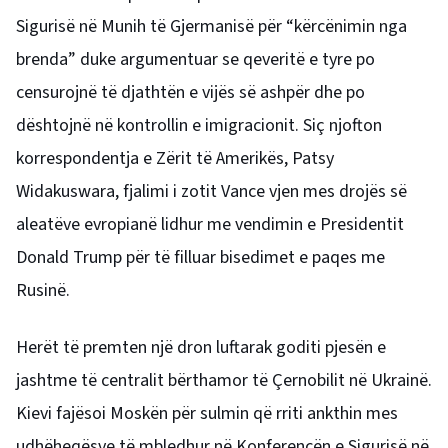
Sigurisë në Munih të Gjermanisë për “kërcënimin nga
brenda” duke argumentuar se qeveritë e tyre po
censurojnë të djathtën e vijës së ashpër dhe po
dështojnë në kontrollin e imigracionit. Siç njofton
korrespondentja e Zërit të Amerikës, Patsy
Widakuswara, fjalimi i zotit Vance vjen mes drojës së
aleatëve evropianë lidhur me vendimin e Presidentit
Donald Trump për të filluar bisedimet e paqes me
Rusinë.
Herët të premten një dron luftarak goditi pjesën e
jashtme të centralit bërthamor të Çernobilit në Ukrainë.
Kievi fajësoi Moskën për sulmin që rriti ankthin mes
udhëheqësve të mbledhur në Konferencën e Sigurisë në