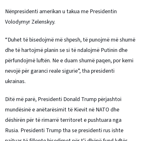
Nënpresidenti amerikan u takua me Presidentin
Volodymyr Zelenskyy.
“Duhet të bisedojmë më shpesh, të punojmë më shumë
dhe të hartojmë planin se si të ndalojmë Putinin dhe
përfundojmë luftën. Ne e duam shumë paqen, por kemi
nevojë për garanci reale sigurie”, tha presidenti
ukrainas.
Ditë më parë, Presidenti Donald Trump përjashtoi
mundësinë e anëtarësimit të Kievit në NATO dhe
dëshirën për të rimarrë territoret e pushtuara nga
Rusia. Presidenti Trump tha se presidenti rus ishte
pajtuar të fillonte bisedimet për t’i dhënë fund luftës.