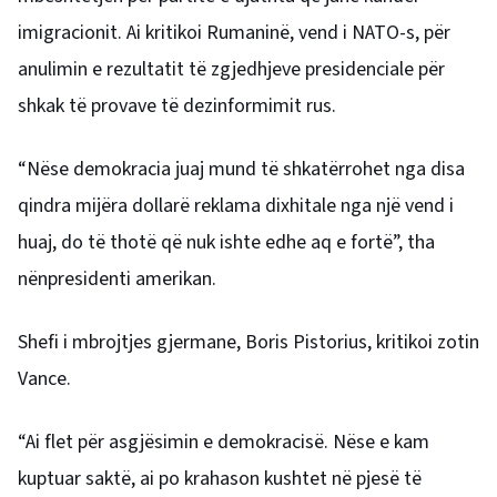
imigracionit. Ai kritikoi Rumaninë, vend i NATO-s, për
anulimin e rezultatit të zgjedhjeve presidenciale për
shkak të provave të dezinformimit rus.
“Nëse demokracia juaj mund të shkatërrohet nga disa
qindra mijëra dollarë reklama dixhitale nga një vend i
huaj, do të thotë që nuk ishte edhe aq e fortë”, tha
nënpresidenti amerikan.
Shefi i mbrojtjes gjermane, Boris Pistorius, kritikoi zotin
Vance.
“Ai flet për asgjësimin e demokracisë. Nëse e kam
kuptuar saktë, ai po krahason kushtet në pjesë të