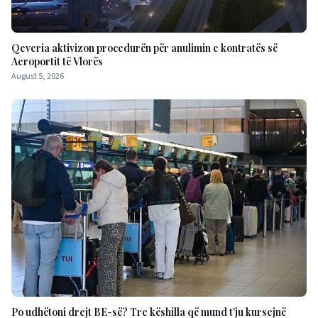
Qeveria aktivizon procedurën për anulimin e kontratës së
Aeroportit të Vlorës
August 5, 2026
Po udhëtoni drejt BE-së? Tre këshilla që mund t’ju kursejnë