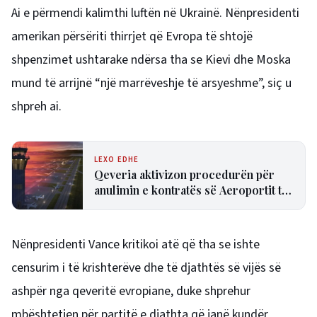
Ai e përmendi kalimthi luftën në Ukrainë. Nënpresidenti
amerikan përsëriti thirrjet që Evropa të shtojë
shpenzimet ushtarake ndërsa tha se Kievi dhe Moska
mund të arrijnë “një marrëveshje të arsyeshme”, siç u
shpreh ai.
LEXO EDHE
Qeveria aktivizon procedurën për
anulimin e kontratës së Aeroportit të
Vlorës
Nënpresidenti Vance kritikoi atë që tha se ishte
censurim i të krishterëve dhe të djathtës së vijës së
ashpër nga qeveritë evropiane, duke shprehur
mbështetjen për partitë e djathta që janë kundër