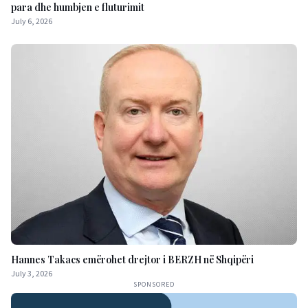
para dhe humbjen e fluturimit
July 6, 2026
Hannes Takacs emërohet drejtor i BERZH në Shqipëri
July 3, 2026
SPONSORED