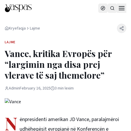
Kryefaqja
Lajme
LAJME
Vance, kritika Evropës për
“largimin nga disa prej
vlerave të saj themelore”
Admin
February 16, 2025
3
min
lexim
N
ënpresidenti amerikan JD Vance, paralajmëroi
udhëheqësit evropianë në Konferencën e