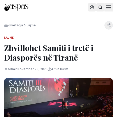
Kryefaqja
Lajme
LAJME
Zhvillohet Samiti i tretë i
Diasporës në Tiranë
Admin
November 23, 2023
4
min
lexim