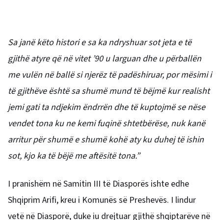
Sa janë këto histori e sa ka ndryshuar sot jeta e të
gjithë atyre që në vitet ’90 u larguan dhe u përballën
me vulën në ballë si njerëz të padëshiruar, por mësimi i
të gjithëve është sa shumë mund të bëjmë kur realisht
jemi gati ta ndjekim ëndrrën dhe të kuptojmë se nëse
vendet tona ku ne kemi fuqinë shtetbërëse, nuk kanë
arritur për shumë e shumë kohë aty ku duhej të ishin
sot, kjo ka të bëjë me aftësitë tona.”
I pranishëm në Samitin III të Diasporës ishte edhe
Shqiprim Arifi, kreu i Komunës së Preshevës. I lindur
vetë në Diasporë, duke iu drejtuar gjithë shqiptarëve në