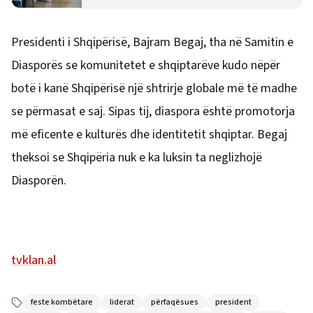
dhe humbjen e fluturimit
Presidenti i Shqipërisë, Bajram Begaj, tha në Samitin e
Diasporës se komunitetet e shqiptarëve kudo nëpër
botë i kanë Shqipërisë një shtrirje globale më të madhe
se përmasat e saj. Sipas tij, diaspora është promotorja
më eficente e kulturës dhe identitetit shqiptar. Begaj
theksoi se Shqipëria nuk e ka luksin ta neglizhojë
Diasporën.
tvklan.al
feste kombëtare
liderat
përfaqësues
president