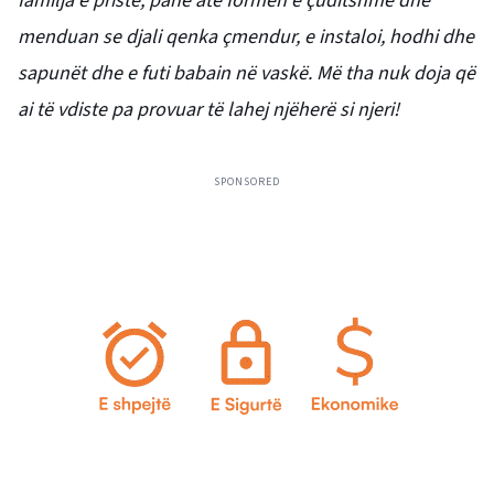
familja e priste, panë atë formën e çuditshme dhe
menduan se djali qenka çmendur, e instaloi, hodhi dhe
sapunët dhe e futi babain në vaskë. Më tha nuk doja që
ai të vdiste pa provuar të lahej njëherë si njeri!
SPONSORED