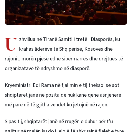
U
zhvillua në Tiranë Samiti i tretë i Diasporës, ku
krahas liderëve të Shqipërisë, Kosovës dhe
rajonit, morën pjesë edhe sipërmarrës dhe drejtues të
organizatave të ndryshme në diasporë.
Kryeministri Edi Rama në fjalimin e tij theksoi se sot
shqiptarët janë në pozita që nuk kanë qenë asnjëherë
më parë në të gjitha vendet ku jetojnë në rajon.
Sipas tij, shqiptarët janë në rrugën e duhur për t’u
ngjitur në majën ku do i lejojë të shkruajnë fjalët e tyre