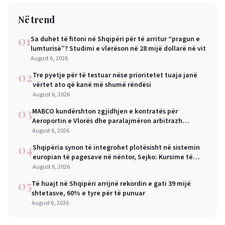
Në trend
01
Sa duhet të fitoni në Shqipëri për të arritur “pragun e
lumturisë”? Studimi e vlerëson në 28 mijë dollarë në vit
August 6, 2026
02
Tre pyetje për të testuar nëse prioritetet tuaja janë
vërtet ato që kanë më shumë rëndësi
August 6, 2026
03
MABCO kundërshton zgjidhjen e kontratës për
Aeroportin e Vlorës dhe paralajmëron arbitrazh
ndërkombëtar
August 6, 2026
04
Shqipëria synon të integrohet plotësisht në sistemin
europian të pagesave në nëntor, Sejko: Kursime të
mëdha për qytetarët dhe bizneset
August 6, 2026
05
Të huajt në Shqipëri arrijnë rekordin e gati 39 mijë
shtetasve, 60% e tyre për të punuar
August 6, 2026