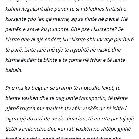
kufirin ilegalisht dhe punonte si mbledhës frutash e
kursente çdo lek që merrte, aq sa flinte në pemë. Në
pemën e arave ku punonte. Dhe pse i kursente? Se
kishte dhe ai një ëndërr, kur kishte shkuar atje për herë
të parë, ishte larë më ujë të ngrohtë në vaskë dhe
kishte ëndërr ta blinte e ta çonte në fshat e të lante
babain.
Dhe ma ka treguar se si arriti të mbledhë lekët, të
blente vaskën dhe të paguante transportin, të bënte
gjithë rrugën me mallrat aty afër vaskës që të ishte i
sigurt që do arrinte në destinacion, të merrte pastaj një
tjetër kamionçinë dhe kur futi vaskën në shtëpi, gjtihë