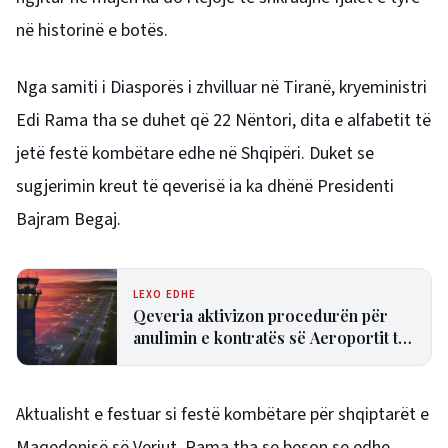
në historinë e botës.
Nga samiti i Diasporës i zhvilluar në Tiranë, kryeministri
Edi Rama tha se duhet që 22 Nëntori, dita e alfabetit të
jetë festë kombëtare edhe në Shqipëri. Duket se
sugjerimin kreut të qeverisë ia ka dhënë Presidenti
Bajram Begaj.
LEXO EDHE
Qeveria aktivizon procedurën për
anulimin e kontratës së Aeroportit të
Vlorës
Aktualisht e festuar si festë kombëtare për shqiptarët e
Maqedonisë së Veriut, Rama tha se beson se edhe