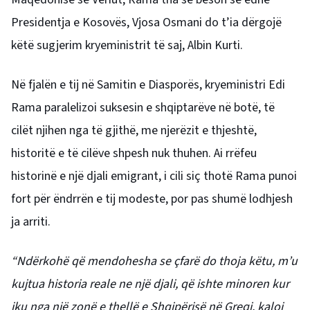
Presidentja e Kosovës, Vjosa Osmani do t’ia dërgojë
këtë sugjerim kryeministrit të saj, Albin Kurti.
Në fjalën e tij në Samitin e Diasporës, kryeministri Edi
Rama paralelizoi suksesin e shqiptarëve në botë, të
cilët njihen nga të gjithë, me njerëzit e thjeshtë,
historitë e të cilëve shpesh nuk thuhen. Ai rrëfeu
historinë e një djali emigrant, i cili siç thotë Rama punoi
fort për ëndrrën e tij modeste, por pas shumë lodhjesh
ja arriti.
“Ndërkohë që mendohesha se çfarë do thoja këtu, m’u
kujtua historia reale ne një djali, që ishte minoren kur
iku nga një zonë e thellë e Shqipërisë në Greqi, kaloi