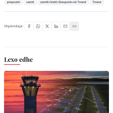
propozim
samit
samiti i tretë i Diasporës në Tiranë
Tirane
Shpërndaje:
Lexo edhe