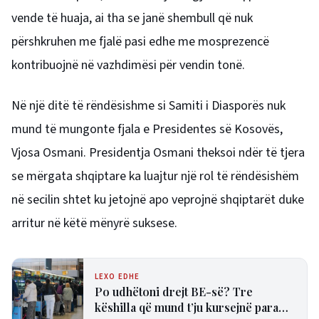
vende të huaja, ai tha se janë shembull që nuk
përshkruhen me fjalë pasi edhe me mosprezencë
kontribuojnë në vazhdimësi për vendin tonë.
Në një ditë të rëndësishme si Samiti i Diasporës nuk
mund të mungonte fjala e Presidentes së Kosovës,
Vjosa Osmani. Presidentja Osmani theksoi ndër të tjera
se mërgata shqiptare ka luajtur një rol të rëndësishëm
në secilin shtet ku jetojnë apo veprojnë shqiptarët duke
arritur në këtë mënyrë suksese.
LEXO EDHE
Po udhëtoni drejt BE-së? Tre
këshilla që mund t’ju kursejnë para